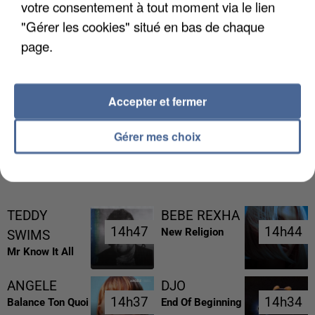
votre consentement à tout moment via le lien
"Gérer les cookies" situé en bas de chaque
page.
UNE TOURISTE DE L’OISE EMPORTÉE PAR UNE
COULÉE DE BOUE EN HAUTE-SAVOIE
Accepter et fermer
Gérer mes choix
RÉCEMMENT DIFFUSÉ
TEDDY
BEBE REXHA
14h47
14h47
14h44
14h44
New Religion
SWIMS
Mr Know It All
ANGELE
DJO
14h37
14h37
14h34
14h34
Balance Ton Quoi
End Of Beginning