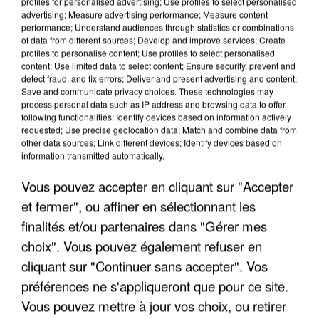
profiles for personalised advertising; Use profiles to select personalised
advertising; Measure advertising performance; Measure content
performance; Understand audiences through statistics or combinations
of data from different sources; Develop and improve services; Create
profiles to personalise content; Use profiles to select personalised
content; Use limited data to select content; Ensure security, prevent and
detect fraud, and fix errors; Deliver and present advertising and content;
Save and communicate privacy choices. These technologies may
process personal data such as IP address and browsing data to offer
following functionalities: Identify devices based on information actively
UN SECOND CADRE DE LA DZ MAFIA
requested; Use precise geolocation data; Match and combine data from
other data sources; Link different devices; Identify devices based on
INTERPELLÉ EN ALGÉRIE
information transmitted automatically.
Vous pouvez accepter en cliquant sur "Accepter
et fermer", ou affiner en sélectionnant les
finalités et/ou partenaires dans "Gérer mes
choix". Vous pouvez également refuser en
cliquant sur "Continuer sans accepter". Vos
préférences ne s'appliqueront que pour ce site.
Vous pouvez mettre à jour vos choix, ou retirer