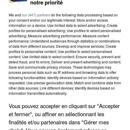
notre priorité
IL TUE SON FILS ET ENVOIE DES PHOTOS À SON
We and
our (447) partners
do the following data processing based on
your consent and/or our legitimate interest: Store and/or access
EX-COMPAGNE À NICE
information on a device; Use limited data to select advertising; Create
profiles for personalised advertising; Use profiles to select personalised
advertising; Measure advertising performance; Measure content
performance; Understand audiences through statistics or combinations
of data from different sources; Develop and improve services; Create
profiles to personalise content; Use profiles to select personalised
content; Use limited data to select content; Ensure security, prevent and
detect fraud, and fix errors; Deliver and present advertising and content;
Save and communicate privacy choices. These technologies may
process personal data such as IP address and browsing data to offer
following functionalities: Identify devices based on information actively
requested; Use precise geolocation data; Match and combine data from
other data sources; Link different devices; Identify devices based on
information transmitted automatically.
Vous pouvez accepter en cliquant sur "Accepter
et fermer", ou affiner en sélectionnant les
finalités et/ou partenaires dans "Gérer mes
INCENDIES : L’ÎLE-DE-FRANCE LANCE UN ÉLAN