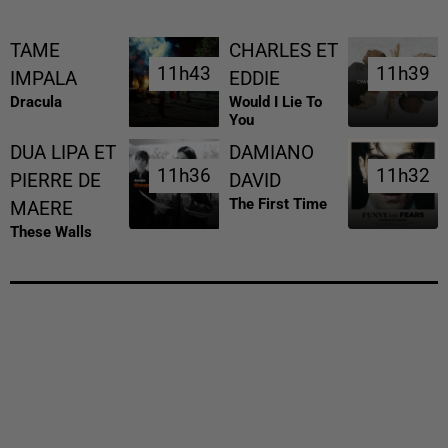
TAME
CHARLES ET
11h43
11h43
11h39
11h39
IMPALA
EDDIE
Dracula
Would I Lie To
You
DUA LIPA ET
DAMIANO
11h36
11h36
11h32
11h32
PIERRE DE
DAVID
The First Time
MAERE
These Walls