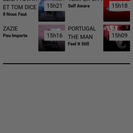
15h21
15h21
15h18
15h18
Self Aware
ET TOM DICE
Il Nous Faut
ZAZIE
PORTUGAL
15h16
15h16
15h09
15h09
Peu Importe
THE MAN
Feel It Still