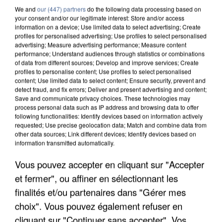
We and
our (447) partners
do the following data processing based on
your consent and/or our legitimate interest: Store and/or access
information on a device; Use limited data to select advertising; Create
profiles for personalised advertising; Use profiles to select personalised
advertising; Measure advertising performance; Measure content
performance; Understand audiences through statistics or combinations
of data from different sources; Develop and improve services; Create
profiles to personalise content; Use profiles to select personalised
content; Use limited data to select content; Ensure security, prevent and
detect fraud, and fix errors; Deliver and present advertising and content;
Save and communicate privacy choices. These technologies may
process personal data such as IP address and browsing data to offer
following functionalities: Identify devices based on information actively
requested; Use precise geolocation data; Match and combine data from
other data sources; Link different devices; Identify devices based on
information transmitted automatically.
APRÈS TOUTES CES CANICULES, LES REFUGES
Vous pouvez accepter en cliquant sur "Accepter
DE FAUNE SAUVAGE SONT...
et fermer", ou affiner en sélectionnant les
finalités et/ou partenaires dans "Gérer mes
choix". Vous pouvez également refuser en
cliquant sur "Continuer sans accepter". Vos