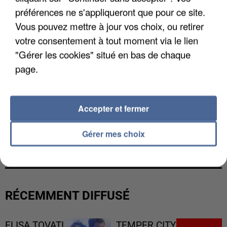
préférences ne s'appliqueront que pour ce site.
Vous pouvez mettre à jour vos choix, ou retirer
votre consentement à tout moment via le lien
"Gérer les cookies" situé en bas de chaque
page.
Accepter et fermer
L’UN DES FONDATEURS SUPPOSÉS DE LA DZ
Gérer mes choix
MAFIA INTERPELLÉ EN ALGÉRIE
RÉCEMMENT DIFFUSÉ
ELISA TOVATI
TEMPER CITY