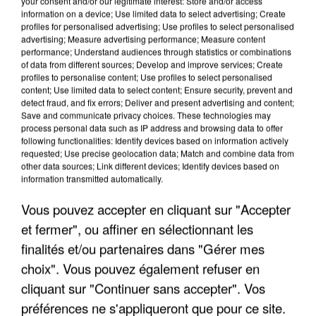
your consent and/or our legitimate interest: Store and/or access
information on a device; Use limited data to select advertising; Create
profiles for personalised advertising; Use profiles to select personalised
advertising; Measure advertising performance; Measure content
performance; Understand audiences through statistics or combinations
of data from different sources; Develop and improve services; Create
profiles to personalise content; Use profiles to select personalised
content; Use limited data to select content; Ensure security, prevent and
detect fraud, and fix errors; Deliver and present advertising and content;
Save and communicate privacy choices. These technologies may
process personal data such as IP address and browsing data to offer
following functionalities: Identify devices based on information actively
requested; Use precise geolocation data; Match and combine data from
other data sources; Link different devices; Identify devices based on
APRÈS TOUTES CES CANICULES, LES REFUGES
information transmitted automatically.
DE FAUNE SAUVAGE SONT...
Vous pouvez accepter en cliquant sur "Accepter
et fermer", ou affiner en sélectionnant les
finalités et/ou partenaires dans "Gérer mes
choix". Vous pouvez également refuser en
cliquant sur "Continuer sans accepter". Vos
préférences ne s'appliqueront que pour ce site.