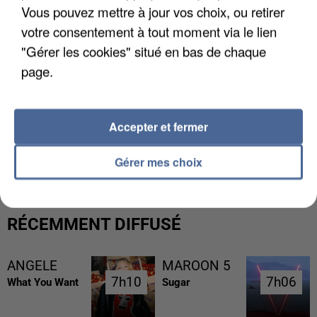
Vous pouvez mettre à jour vos choix, ou retirer
votre consentement à tout moment via le lien
"Gérer les cookies" situé en bas de chaque
page.
Accepter et fermer
L’UN DES FONDATEURS SUPPOSÉS DE LA DZ
MAFIA INTERPELLÉ EN ALGÉRIE
Gérer mes choix
RÉCEMMENT DIFFUSÉ
ANGELE
MAROON 5
7h10
7h10
7h06
7h06
What You Want
Sugar