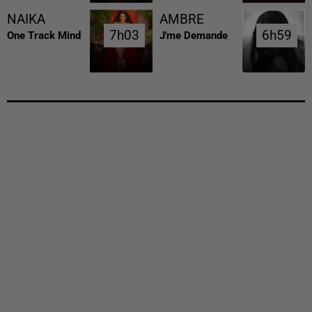
NAIKA
AMBRE
7h03
7h03
6h59
6h59
One Track Mind
J'me Demande