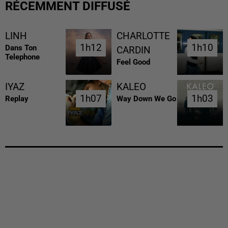
RÉCEMMENT DIFFUSÉ
LINH
CHARLOTTE
1h12
1h12
1h10
1h10
Dans Ton
CARDIN
Telephone
Feel Good
IYAZ
KALEO
1h07
1h07
1h03
1h03
Replay
Way Down We Go