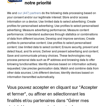
notre priorité
L’UN DES FONDATEURS SUPPOSÉS DE LA DZ
MAFIA INTERPELLÉ EN ALGÉRIE
We and
our (447) partners
do the following data processing based on
your consent and/or our legitimate interest: Store and/or access
information on a device; Use limited data to select advertising; Create
profiles for personalised advertising; Use profiles to select personalised
advertising; Measure advertising performance; Measure content
performance; Understand audiences through statistics or combinations
of data from different sources; Develop and improve services; Create
profiles to personalise content; Use profiles to select personalised
content; Use limited data to select content; Ensure security, prevent and
detect fraud, and fix errors; Deliver and present advertising and content;
Save and communicate privacy choices. These technologies may
process personal data such as IP address and browsing data to offer
following functionalities: Identify devices based on information actively
requested; Use precise geolocation data; Match and combine data from
other data sources; Link different devices; Identify devices based on
information transmitted automatically.
Vous pouvez accepter en cliquant sur "Accepter
et fermer", ou affiner en sélectionnant les
UN SECOND CADRE DE LA DZ MAFIA
INTERPELLÉ EN ALGÉRIE
finalités et/ou partenaires dans "Gérer mes