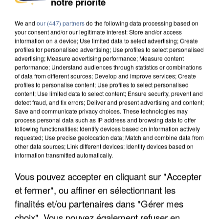
notre priorité
DE SOLIDARITÉ AVEC LES...
We and
our (447) partners
do the following data processing based on
your consent and/or our legitimate interest: Store and/or access
information on a device; Use limited data to select advertising; Create
profiles for personalised advertising; Use profiles to select personalised
advertising; Measure advertising performance; Measure content
performance; Understand audiences through statistics or combinations
of data from different sources; Develop and improve services; Create
profiles to personalise content; Use profiles to select personalised
content; Use limited data to select content; Ensure security, prevent and
detect fraud, and fix errors; Deliver and present advertising and content;
Save and communicate privacy choices. These technologies may
process personal data such as IP address and browsing data to offer
following functionalities: Identify devices based on information actively
requested; Use precise geolocation data; Match and combine data from
other data sources; Link different devices; Identify devices based on
information transmitted automatically.
Vous pouvez accepter en cliquant sur "Accepter
APRÈS TOUTES CES CANICULES, LES REFUGES
et fermer", ou affiner en sélectionnant les
DE FAUNE SAUVAGE SONT...
finalités et/ou partenaires dans "Gérer mes
choix". Vous pouvez également refuser en