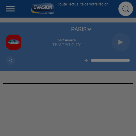
Toute l'actualité de votre région
PARIS
Self Aware
TEMPER CITY