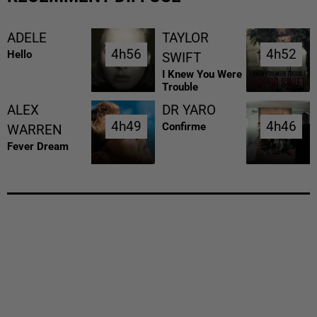
ADELE
TAYLOR
4h56
4h56
4h52
4h52
Hello
SWIFT
I Knew You Were
Trouble
ALEX
DR YARO
4h49
4h49
4h46
4h46
Confirme
WARREN
Fever Dream