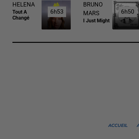
HELENA
BRUNO
6h53
6h53
6h50
6h50
Tout A
MARS
Changé
I Just Might
ACCUEIL