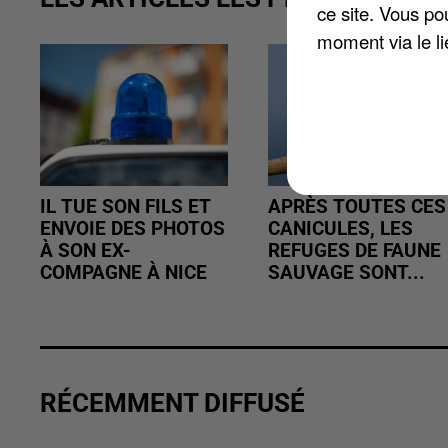
ce site. Vous po
moment via le li
IL TUE SON FILS ET
APRÈS TOUTES CES
ENVOIE DES PHOTOS
CANICULES, LES
À SON EX-
REFUGES DE FAUNE
COMPAGNE À NICE
SAUVAGE SONT...
RÉCEMMENT DIFFUSÉ