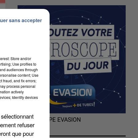
uer sans accepter
erest: Store and/or
tising; Use profiles to
tand audiences through
personalise content; Use
 fraud, and fix errors;
s
 may process personal
t
mation actively
vices; Identify devices
 sélectionnant
L'HOROSCOPE EVASION
lement refuser
eront que pour