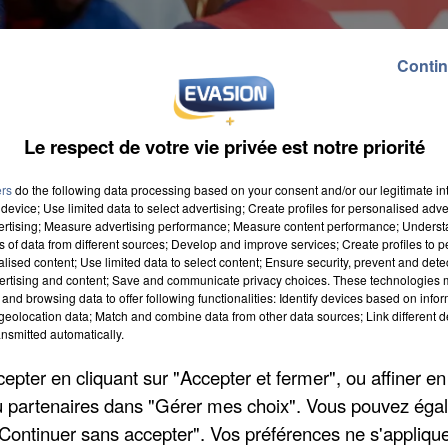
Contin
Le respect de votre vie privée est notre priorité
ers
do the following data processing based on your consent and/or our legitimate int
device; Use limited data to select advertising; Create profiles for personalised adver
vertising; Measure advertising performance; Measure content performance; Unders
les perturbations dans les transports. Pour ceux qui
ns of data from different sources; Develop and improve services; Create profiles to 
alised content; Use limited data to select content; Ensure security, prevent and detect
ur 4 en moyenne sur les lignes A, C et D, et 1 sur troi
ertising and content; Save and communicate privacy choices. These technologies
ain sur 3 sur les lignes H, J et P, et 1 sur 2 pour K, L e
and browsing data to offer following functionalities: Identify devices based on infor
eolocation data; Match and combine data from other data sources; Link different de
allers-retours Paris-Montargis en ce qui concerne la
nsmitted automatically.
tres devraient effectuer l'aller-retour.
pter en cliquant sur "Accepter et fermer", ou affiner en
/ou partenaires dans "Gérer mes choix". Vous pouvez éga
"Continuer sans accepter". Vos préférences ne s'appliqu