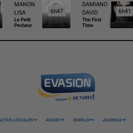
MANON
DAMIANO
6h47
6h47
6h41
6h41
LISA
DAVID
Le Petit
The First
Pecheur
Time
ACTUS LOCALES
RADIO
EMPLOI
AGENDA