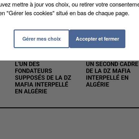
uvez mettre à jour vos choix, ou retirer votre consenteme
en "Gérer les cookies" situé en bas de chaque page.
Gérer mes choix
Accepter et fermer
L’UN DES
UN SECOND CADRE
FONDATEURS
DE LA DZ MAFIA
SUPPOSÉS DE LA DZ
INTERPELLÉ EN
MAFIA INTERPELLÉ
ALGÉRIE
EN ALGÉRIE