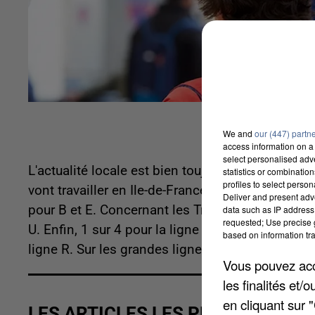
We and
our (447) partn
access information on a 
select personalised ad
L'actualité locale est bien toujours marquée par 
statistics or combinatio
profiles to select person
vont travailler en Ile-de-France, comptez 1 RER s
Deliver and present adv
pour B et E. Concernant les Transiliens, il y a 1 tr
data such as IP address 
requested; Use precise g
U. Enfin, 1 sur 4 pour la ligne N. Prévoyez deux 
based on information tra
ligne R. Sur les grandes lignes, 10 TGV Paris-Char
Vous pouvez acce
les finalités et
en cliquant sur 
LES ARTICLES LES PLUS VUS