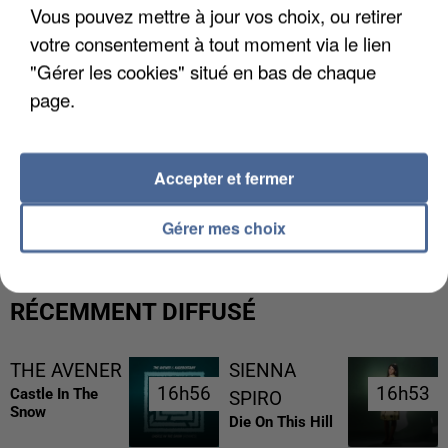
Vous pouvez mettre à jour vos choix, ou retirer
votre consentement à tout moment via le lien
"Gérer les cookies" situé en bas de chaque
page.
Accepter et fermer
UNE TOURISTE DE L’OISE EMPORTÉE PAR UNE
COULÉE DE BOUE EN HAUTE-SAVOIE
Gérer mes choix
RÉCEMMENT DIFFUSÉ
THE AVENER
SIENNA
16h56
16h56
16h53
16h53
Castle In The
SPIRO
Snow
Die On This Hill