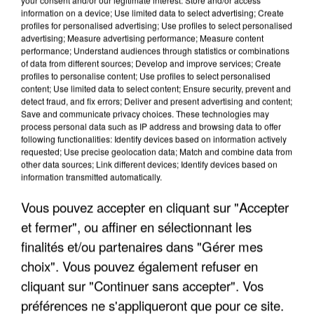
information on a device; Use limited data to select advertising; Create
profiles for personalised advertising; Use profiles to select personalised
advertising; Measure advertising performance; Measure content
performance; Understand audiences through statistics or combinations
of data from different sources; Develop and improve services; Create
profiles to personalise content; Use profiles to select personalised
content; Use limited data to select content; Ensure security, prevent and
detect fraud, and fix errors; Deliver and present advertising and content;
Save and communicate privacy choices. These technologies may
process personal data such as IP address and browsing data to offer
following functionalities: Identify devices based on information actively
requested; Use precise geolocation data; Match and combine data from
other data sources; Link different devices; Identify devices based on
UN SECOND CADRE DE LA DZ MAFIA
information transmitted automatically.
INTERPELLÉ EN ALGÉRIE
Vous pouvez accepter en cliquant sur "Accepter
et fermer", ou affiner en sélectionnant les
finalités et/ou partenaires dans "Gérer mes
choix". Vous pouvez également refuser en
cliquant sur "Continuer sans accepter". Vos
préférences ne s'appliqueront que pour ce site.