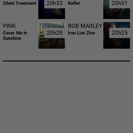
20h33
20h33
20h31
20h31
Silent Treatment
Reflet
PINK
BOB MARLEY
20h28
20h28
20h25
20h25
Cover Me In
Iron Lion Zion
Sunshine