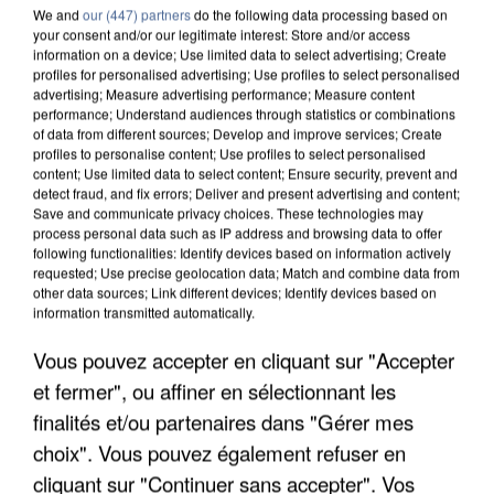
We and
our (447) partners
do the following data processing based on
your consent and/or our legitimate interest: Store and/or access
information on a device; Use limited data to select advertising; Create
profiles for personalised advertising; Use profiles to select personalised
advertising; Measure advertising performance; Measure content
performance; Understand audiences through statistics or combinations
of data from different sources; Develop and improve services; Create
profiles to personalise content; Use profiles to select personalised
content; Use limited data to select content; Ensure security, prevent and
detect fraud, and fix errors; Deliver and present advertising and content;
Save and communicate privacy choices. These technologies may
process personal data such as IP address and browsing data to offer
following functionalities: Identify devices based on information actively
requested; Use precise geolocation data; Match and combine data from
other data sources; Link different devices; Identify devices based on
information transmitted automatically.
APRÈS TOUTES CES CANICULES, LES REFUGES
Vous pouvez accepter en cliquant sur "Accepter
DE FAUNE SAUVAGE SONT...
et fermer", ou affiner en sélectionnant les
finalités et/ou partenaires dans "Gérer mes
choix". Vous pouvez également refuser en
cliquant sur "Continuer sans accepter". Vos