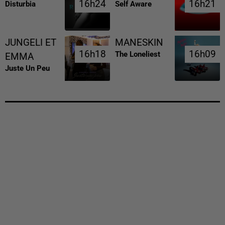
16h24
16h24
16h21
16h21
Disturbia
Self Aware
JUNGELI ET
MANESKIN
16h18
16h18
16h09
16h09
The Loneliest
EMMA
Juste Un Peu