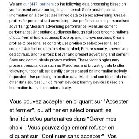
We and
our (447) partners
do the following data processing based on
your consent and/or our legitimate interest: Store and/or access
information on a device; Use limited data to select advertising; Create
profiles for personalised advertising; Use profiles to select personalised
advertising; Measure advertising performance; Measure content
performance; Understand audiences through statistics or combinations
of data from different sources; Develop and improve services; Create
profiles to personalise content; Use profiles to select personalised
content; Use limited data to select content; Ensure security, prevent and
detect fraud, and fix errors; Deliver and present advertising and content;
Save and communicate privacy choices. These technologies may
process personal data such as IP address and browsing data to offer
following functionalities: Identify devices based on information actively
requested; Use precise geolocation data; Match and combine data from
other data sources; Link different devices; Identify devices based on
information transmitted automatically.
APRÈS TOUTES CES CANICULES, LES REFUGES
Vous pouvez accepter en cliquant sur "Accepter
DE FAUNE SAUVAGE SONT...
et fermer", ou affiner en sélectionnant les
finalités et/ou partenaires dans "Gérer mes
choix". Vous pouvez également refuser en
cliquant sur "Continuer sans accepter". Vos