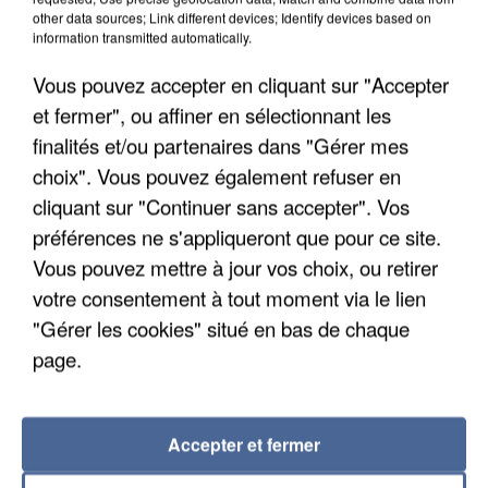
other data sources; Link different devices; Identify devices based on
Un second cadre de la DZ Mafia interpellé en
information transmitted automatically.
Algérie
Un cofondateur du réseau avait été interpellé
Vous pouvez accepter en cliquant sur "Accepter
quelques jours plus tôt.
et fermer", ou affiner en sélectionnant les
finalités et/ou partenaires dans "Gérer mes
choix". Vous pouvez également refuser en
cliquant sur "Continuer sans accepter". Vos
préférences ne s'appliqueront que pour ce site.
Vous pouvez mettre à jour vos choix, ou retirer
votre consentement à tout moment via le lien
"Gérer les cookies" situé en bas de chaque
page.
Accepter et fermer