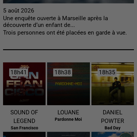
5 août 2026
Une enquête ouverte à Marseille après la
découverte d’un enfant de...
Trois personnes ont été placées en garde à vue.
18h41
18h41
18h38
18h38
18h35
18h35
SOUND OF
LOUANE
DANIEL
Pardonne Moi
LEGEND
POWTER
San Francisco
Bad Day