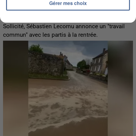
Gérer mes choix
6 août 2026
Gabriel Attal et Raphaël Glucksmann visés par des
ingérences...
Sollicité, Sébastien Lecornu annonce un "travail
commun" avec les partis à la rentrée.