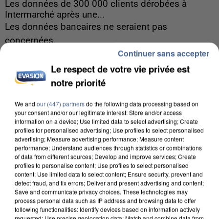
Les données de 300 000 clients dérobées à
Intermarché après une...
Les données bancaires ne seraient pas
concernées.
Continuer sans accepter
Le respect de votre vie privée est
notre priorité
We and
our (447) partners
do the following data processing based on
your consent and/or our legitimate interest: Store and/or access
information on a device; Use limited data to select advertising; Create
profiles for personalised advertising; Use profiles to select personalised
advertising; Measure advertising performance; Measure content
performance; Understand audiences through statistics or combinations
of data from different sources; Develop and improve services; Create
profiles to personalise content; Use profiles to select personalised
content; Use limited data to select content; Ensure security, prevent and
detect fraud, and fix errors; Deliver and present advertising and content;
Save and communicate privacy choices. These technologies may
process personal data such as IP address and browsing data to offer
following functionalities: Identify devices based on information actively
7 août 2026
requested; Use precise geolocation data; Match and combine data from