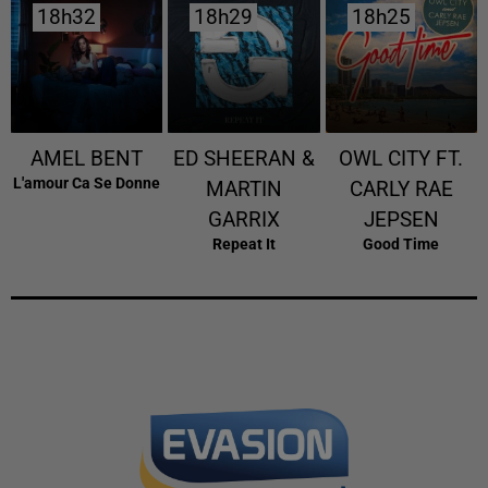
18h32
18h32
18h29
18h29
18h25
18h25
AMEL BENT
ED SHEERAN &
OWL CITY FT.
L'amour Ca Se Donne
MARTIN
CARLY RAE
GARRIX
JEPSEN
Repeat It
Good Time