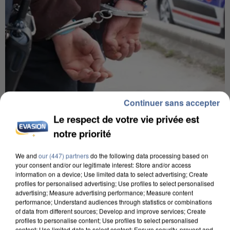
Continuer sans accepter
7 août 2026
Le respect de votre vie privée est
Un second cadre de la DZ Mafia interpellé en
Algérie
notre priorité
Un cofondateur du réseau avait été interpellé
We and
our (447) partners
do the following data processing based on
quelques jours plus tôt.
your consent and/or our legitimate interest: Store and/or access
information on a device; Use limited data to select advertising; Create
profiles for personalised advertising; Use profiles to select personalised
advertising; Measure advertising performance; Measure content
performance; Understand audiences through statistics or combinations
of data from different sources; Develop and improve services; Create
profiles to personalise content; Use profiles to select personalised
content; Use limited data to select content; Ensure security, prevent and