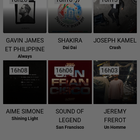
16h20
16h20
16h16
16h16
16h13
16h13
GAVIN JAMES
SHAKIRA
JOSEPH KAMEL
Dai Dai
Crash
ET PHILIPPINE
Always
16h08
16h08
16h06
16h06
16h03
16h03
AIME SIMONE
SOUND OF
JEREMY
Shining Light
LEGEND
FREROT
San Francisco
Un Homme