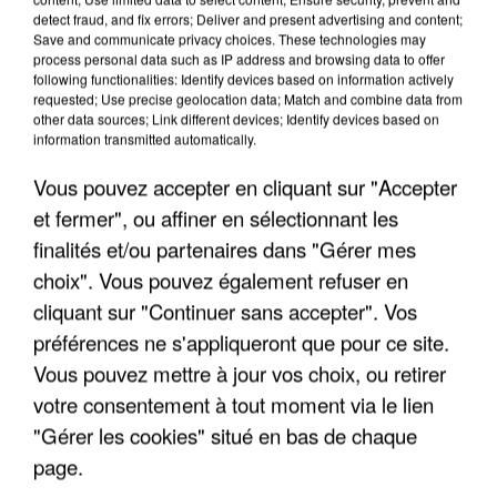
detect fraud, and fix errors; Deliver and present advertising and content;
Save and communicate privacy choices. These technologies may
process personal data such as IP address and browsing data to offer
following functionalities: Identify devices based on information actively
requested; Use precise geolocation data; Match and combine data from
other data sources; Link different devices; Identify devices based on
information transmitted automatically.
Vous pouvez accepter en cliquant sur "Accepter
et fermer", ou affiner en sélectionnant les
finalités et/ou partenaires dans "Gérer mes
6 août 2026
choix". Vous pouvez également refuser en
Gabriel Attal et Raphaël Glucksmann visés par des
ingérences...
cliquant sur "Continuer sans accepter". Vos
Sollicité, Sébastien Lecornu annonce un "travail
préférences ne s'appliqueront que pour ce site.
commun" avec les partis à la rentrée.
Vous pouvez mettre à jour vos choix, ou retirer
votre consentement à tout moment via le lien
"Gérer les cookies" situé en bas de chaque
page.