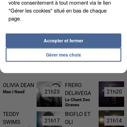
votre consentement à tout moment via le lien
"Gérer les cookies" situé en bas de chaque
page.
L’UN DES FONDATEURS SUPPOSÉS DE LA DZ
MAFIA INTERPELLÉ EN ALGÉRIE
Accepter et fermer
Gérer mes choix
RÉCEMMENT DIFFUSÉ
OLIVIA DEAN
FRERO
21h23
21h23
21h20
21h20
Man I Need
DELAVEGA
Le Chant Des
Sirenes
TEDDY
BIGFLO ET
21h17
21h17
21h14
21h14
SWIMS
OLI