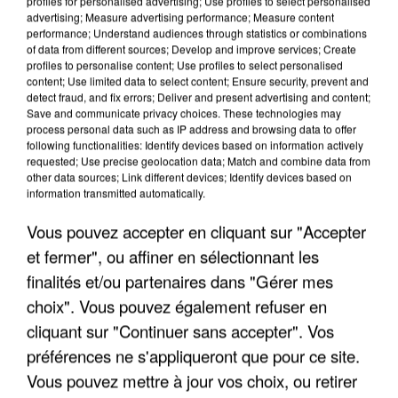
profiles for personalised advertising; Use profiles to select personalised
advertising; Measure advertising performance; Measure content
performance; Understand audiences through statistics or combinations
of data from different sources; Develop and improve services; Create
profiles to personalise content; Use profiles to select personalised
content; Use limited data to select content; Ensure security, prevent and
detect fraud, and fix errors; Deliver and present advertising and content;
Save and communicate privacy choices. These technologies may
process personal data such as IP address and browsing data to offer
following functionalities: Identify devices based on information actively
APRÈS TOUTES CES CANICULES, LES REFUGES
requested; Use precise geolocation data; Match and combine data from
DE FAUNE SAUVAGE SONT...
other data sources; Link different devices; Identify devices based on
information transmitted automatically.
Vous pouvez accepter en cliquant sur "Accepter
et fermer", ou affiner en sélectionnant les
finalités et/ou partenaires dans "Gérer mes
choix". Vous pouvez également refuser en
cliquant sur "Continuer sans accepter". Vos
préférences ne s'appliqueront que pour ce site.
Vous pouvez mettre à jour vos choix, ou retirer