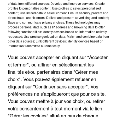
of data from different sources; Develop and improve services; Create
profiles to personalise content; Use profiles to select personalised
content; Use limited data to select content; Ensure security, prevent and
UNE TOURISTE DE L’OISE EMPORTÉE PAR UNE
detect fraud, and fix errors; Deliver and present advertising and content;
COULÉE DE BOUE EN HAUTE-SAVOIE
Save and communicate privacy choices. These technologies may
process personal data such as IP address and browsing data to offer
following functionalities: Identify devices based on information actively
requested; Use precise geolocation data; Match and combine data from
other data sources; Link different devices; Identify devices based on
information transmitted automatically.
Vous pouvez accepter en cliquant sur "Accepter
et fermer", ou affiner en sélectionnant les
finalités et/ou partenaires dans "Gérer mes
choix". Vous pouvez également refuser en
cliquant sur "Continuer sans accepter". Vos
préférences ne s'appliqueront que pour ce site.
Vous pouvez mettre à jour vos choix, ou retirer
votre consentement à tout moment via le lien
LES DONNÉES DE 300 000 CLIENTS DÉROBÉES À
"Gérer les cookies" situé en bas de chaque