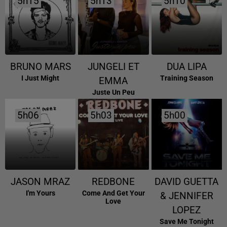
5h15
5h15
5h13
5h13
5h10
5h10
BRUNO MARS
JUNGELI ET
DUA LIPA
I Just Might
Training Season
EMMA
Juste Un Peu
5h06
5h06
5h03
5h03
5h00
5h00
JASON MRAZ
REDBONE
DAVID GUETTA
I'm Yours
Come And Get Your
& JENNIFER
Love
LOPEZ
Save Me Tonight