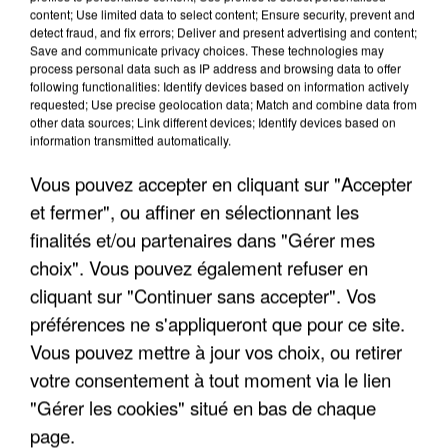
content; Use limited data to select content; Ensure security, prevent and
detect fraud, and fix errors; Deliver and present advertising and content;
Save and communicate privacy choices. These technologies may
process personal data such as IP address and browsing data to offer
following functionalities: Identify devices based on information actively
requested; Use precise geolocation data; Match and combine data from
other data sources; Link different devices; Identify devices based on
information transmitted automatically.
Vous pouvez accepter en cliquant sur "Accepter
et fermer", ou affiner en sélectionnant les
5 août 2026
finalités et/ou partenaires dans "Gérer mes
L’un des fondateurs supposés de la DZ Mafia
choix". Vous pouvez également refuser en
interpellé en Algérie
cliquant sur "Continuer sans accepter". Vos
Il est soupçonné d'y avoir mené ses opérations en
préférences ne s'appliqueront que pour ce site.
France.
Vous pouvez mettre à jour vos choix, ou retirer
votre consentement à tout moment via le lien
"Gérer les cookies" situé en bas de chaque
page.