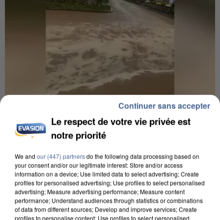
Continuer sans accepter
6 août 2026
Le respect de votre vie privée est
Une touriste de l’Oise emportée par une coulée de
notre priorité
boue en Haute-Savoie
Son corps a été retrouvé à cinq kilomètres de là.
We and
our (447) partners
do the following data processing based on
your consent and/or our legitimate interest: Store and/or access
information on a device; Use limited data to select advertising; Create
profiles for personalised advertising; Use profiles to select personalised
advertising; Measure advertising performance; Measure content
performance; Understand audiences through statistics or combinations
of data from different sources; Develop and improve services; Create
profiles to personalise content; Use profiles to select personalised