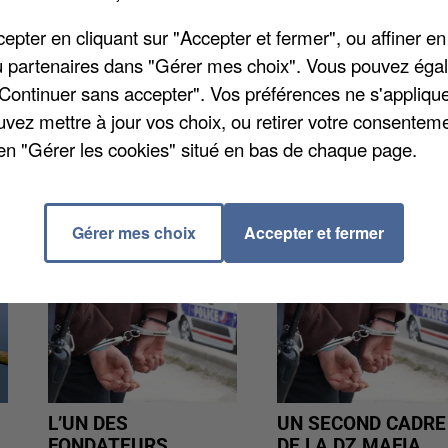
, a publié son analyse pour le mois de juillet dernier
pter en cliquant sur "Accepter et fermer", ou affiner en
de » depuis la rentrée de 2021. En juillet donc, on
/ou partenaires dans "Gérer mes choix". Vous pouvez éga
115.000 en 2022. Une tendance qui se traduit au
"Continuer sans accepter". Vos préférences ne s'appliqu
évolution annuelle des ventes se situait entre -25% e
uvez mettre à jour vos choix, ou retirer votre consenteme
en "Gérer les cookies" situé en bas de chaque page.
Gérer mes choix
Accepter et fermer
L’UN DES
UN SECOND CADRE
FONDATEURS
DE LA DZ MAFIA