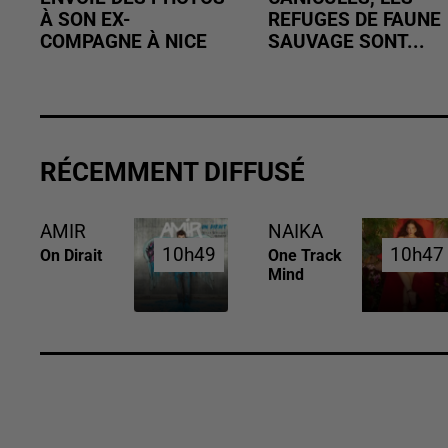
À SON EX-
REFUGES DE FAUNE
COMPAGNE À NICE
SAUVAGE SONT...
RÉCEMMENT DIFFUSÉ
AMIR
NAIKA
10h49
10h49
10h47
10h47
On Dirait
One Track
Mind