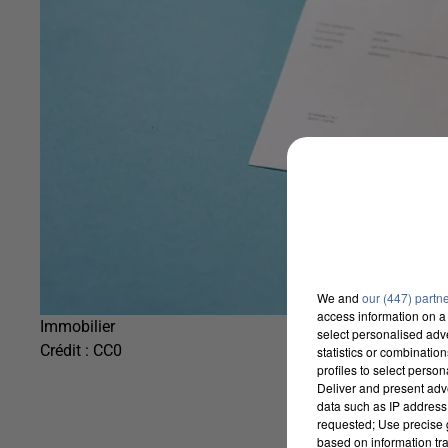
We and
our (447) partn
access information on a 
Immobilier
select personalised ad
Crédit :
CC0
statistics or combinatio
profiles to select person
Deliver and present adv
data such as IP address 
requested; Use precise g
based on information tra