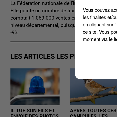
La Fédération nationale de l'immobilier, la FNAIM
Vous pouvez acce
Elle pointe un nombre de transactions qui « s'éro
les finalités et
comptait 1.069.000 ventes en France, contre 1.
en cliquant sur 
niveau départemental, puisque dans la Somme, l'
ce site. Vous po
-9%.
moment via le li
LES ARTICLES LES PLUS VUS
IL TUE SON FILS ET
APRÈS TOUTES CES
ENVOIE DES PHOTOS
CANICULES, LES