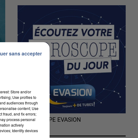
uer sans accepter
erest: Store and/or
tising; Use profiles to
tand audiences through
personalise content; Use
 fraud, and fix errors;
L'HOROSCOPE EVASION
 may process personal
mation actively
vices; Identify devices