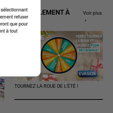
.
 sélectionnant
ACTUELLEMENT À
Voir plus
lement refuser
GAGNER
eront que pour
t
nt à tout
TOURNEZ LA ROUE DE L'ÉTÉ !