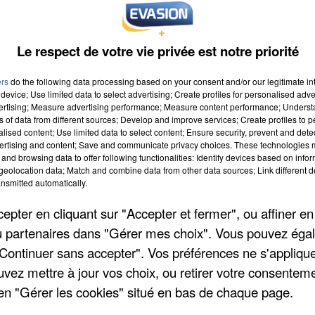
Le respect de votre vie privée est notre priorité
ers
do the following data processing based on your consent and/or our legitimate int
device; Use limited data to select advertising; Create profiles for personalised adver
vertising; Measure advertising performance; Measure content performance; Unders
ns of data from different sources; Develop and improve services; Create profiles to 
021 à 9h00
alised content; Use limited data to select content; Ensure security, prevent and detect
ertising and content; Save and communicate privacy choices. These technologies
021 à 19h59
and browsing data to offer following functionalities: Identify devices based on infor
eolocation data; Match and combine data from other data sources; Link different de
nsmitted automatically.
pter en cliquant sur "Accepter et fermer", ou affiner en
/ou partenaires dans "Gérer mes choix". Vous pouvez éga
"Continuer sans accepter". Vos préférences ne s'appliqu
uvez mettre à jour vos choix, ou retirer votre consenteme
en "Gérer les cookies" situé en bas de chaque page.