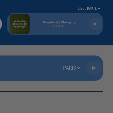
Live :
PARIS
Everybody's Changing
KEANE
PARIS