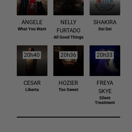
ANGELE
NELLY
SHAKIRA
What You Want
Dai Dai
FURTADO
All Good Things
20h40
20h40
20h36
20h36
20h33
20h33
CESAR
HOZIER
FREYA
Liberta
Too Sweet
SKYE
Silent
Treatment