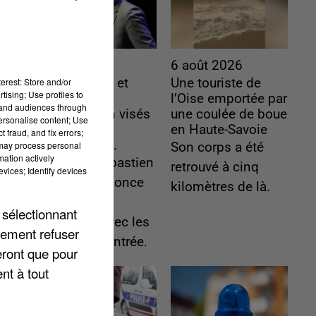
6 août 2026
6 août 2026
erest: Store and/or
Gabriel Attal et
Une touriste de
tising; Use profiles to
Raphaël
l’Oise emportée par
tand audiences through
Glucksmann visés
une coulée de boue
personalise content; Use
par des
en Haute-Savoie
 fraud, and fix errors;
ingérences...
 may process personal
Son corps a été
mation actively
Sollicité, Sébastien
retrouvé à cinq
vices; Identify devices
Lecornu annonce
kilomètres de là.
un "travail
 sélectionnant
commun" avec les
lement refuser
partis à la rentrée.
eront que pour
nt à tout