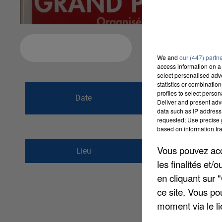
Ajouter à votre calendrier
We and
our (447) partn
access information on a 
select personalised ad
statistics or combinatio
du
5 septembre 2
profiles to select person
Date
Deliver and present adv
au
5 septembre 2
data such as IP address 
requested; Use precise g
based on information tra
Vauredennes
Vous pouvez acce
Lieu
77710
VILLEBEON
les finalités et
en cliquant sur 
ce site. Vous po
moment via le li