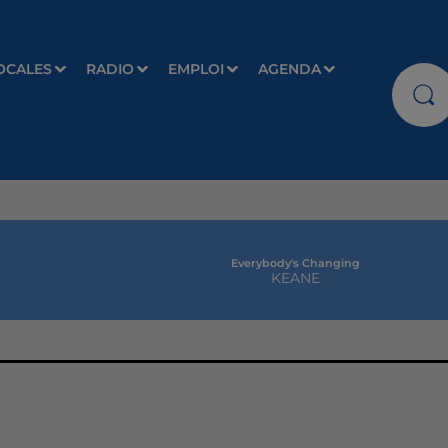
OCALES
RADIO
EMPLOI
AGENDA
Everybody's Changing
KEANE