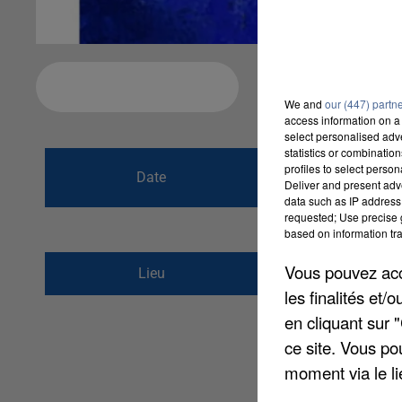
Ajouter à votre calendrier
We and
our (447) partn
access information on a 
select personalised ad
statistics or combinatio
du
21 novembre 
profiles to select person
Date
Deliver and present adv
au
21 novembre 
data such as IP address 
requested; Use precise g
based on information tra
Salle Anne Franck
Vous pouvez acce
Lieu
91160
LONGJUMEA
les finalités et
en cliquant sur 
ce site. Vous po
moment via le li