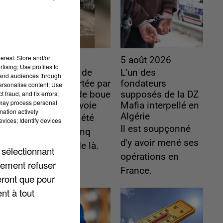
erest: Store and/or
6 août 2026
5 août 2026
tising; Use profiles to
Une touriste de
L’un des
tand audiences through
l’Oise emportée par
fondateurs
personalise content; Use
 fraud, and fix errors;
une coulée de boue
supposés de la DZ
 may process personal
en Haute-Savoie
Mafia interpellé en
mation actively
Algérie
Son corps a été
vices; Identify devices
Il est soupçonné
retrouvé à cinq
d'y avoir mené ses
kilomètres de là.
 sélectionnant
opérations en
lement refuser
France.
eront que pour
nt à tout