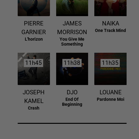
PIERRE
JAMES
NAIKA
One Track Mind
GARNIER
MORRISON
L'horizon
You Give Me
Something
11h45
11h45
11h38
11h38
11h35
11h35
JOSEPH
DJO
LOUANE
End Of
Pardonne Moi
KAMEL
Beginning
Crash