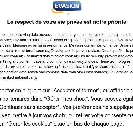
Le respect de votre vie privée est notre priorité
ers
do the following data processing based on your consent and/or our legitimate int
device; Use limited data to select advertising; Create profiles for personalised adver
vertising; Measure advertising performance; Measure content performance; Unders
ns of data from different sources; Develop and improve services; Create profiles to 
2015 à 8h00
alised content; Use limited data to select content; Ensure security, prevent and detect
ertising and content; Save and communicate privacy choices. These technologies
2015 à 18h59
and browsing data to offer following functionalities: Identify devices based on infor
eolocation data; Match and combine data from other data sources; Link different de
nsmitted automatically.
pter en cliquant sur "Accepter et fermer", ou affiner en
U
/ou partenaires dans "Gérer mes choix". Vous pouvez éga
"Continuer sans accepter". Vos préférences ne s'appliqu
uvez mettre à jour vos choix, ou retirer votre consenteme
en "Gérer les cookies" situé en bas de chaque page.