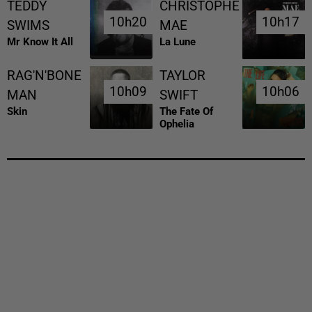
TEDDY
CHRISTOPHE
10h20
10h20
10h17
10h17
SWIMS
MAE
Mr Know It All
La Lune
RAG'N'BONE
TAYLOR
10h09
10h09
10h06
10h06
MAN
SWIFT
Skin
The Fate Of
Ophelia