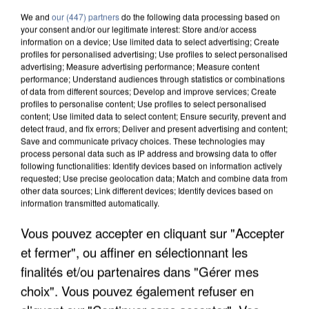
We and
our (447) partners
do the following data processing based on
your consent and/or our legitimate interest: Store and/or access
information on a device; Use limited data to select advertising; Create
profiles for personalised advertising; Use profiles to select personalised
advertising; Measure advertising performance; Measure content
performance; Understand audiences through statistics or combinations
of data from different sources; Develop and improve services; Create
profiles to personalise content; Use profiles to select personalised
content; Use limited data to select content; Ensure security, prevent and
detect fraud, and fix errors; Deliver and present advertising and content;
Save and communicate privacy choices. These technologies may
process personal data such as IP address and browsing data to offer
following functionalities: Identify devices based on information actively
requested; Use precise geolocation data; Match and combine data from
other data sources; Link different devices; Identify devices based on
information transmitted automatically.
UNE TOURISTE DE L’OISE EMPORTÉE PAR UNE
Vous pouvez accepter en cliquant sur "Accepter
COULÉE DE BOUE EN HAUTE-SAVOIE
et fermer", ou affiner en sélectionnant les
finalités et/ou partenaires dans "Gérer mes
choix". Vous pouvez également refuser en