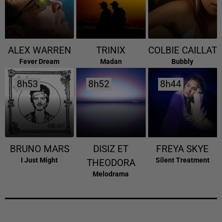
ALEX WARREN
TRINIX
COLBIE CAILLAT
Fever Dream
Madan
Bubbly
8h53
8h53
8h52
8h52
8h44
8h44
BRUNO MARS
DISIZ ET
FREYA SKYE
I Just Might
Silent Treatment
THEODORA
Melodrama