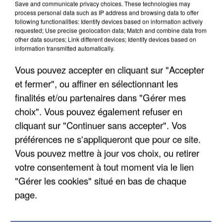
Save and communicate privacy choices. These technologies may
process personal data such as IP address and browsing data to offer
following functionalities: Identify devices based on information actively
requested; Use precise geolocation data; Match and combine data from
other data sources; Link different devices; Identify devices based on
information transmitted automatically.
Vous pouvez accepter en cliquant sur "Accepter
et fermer", ou affiner en sélectionnant les
finalités et/ou partenaires dans "Gérer mes
5 août 2026
choix". Vous pouvez également refuser en
Une enquête ouverte à Marseille après la
découverte d’un enfant de...
cliquant sur "Continuer sans accepter". Vos
Trois personnes ont été placées en garde à vue.
préférences ne s'appliqueront que pour ce site.
Vous pouvez mettre à jour vos choix, ou retirer
votre consentement à tout moment via le lien
"Gérer les cookies" situé en bas de chaque
page.