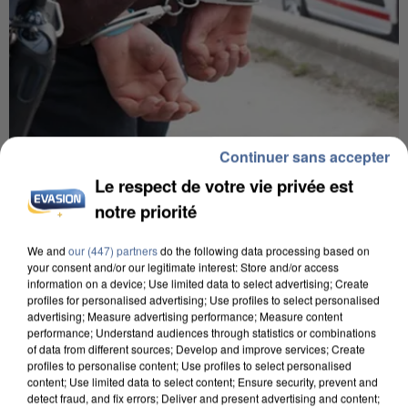
Continuer sans accepter
5 août 2026
Le respect de votre vie privée est
L’un des fondateurs supposés de la DZ Mafia
interpellé en Algérie
notre priorité
Il est soupçonné d'y avoir mené ses opérations en
We and
our (447) partners
do the following data processing based on
France.
your consent and/or our legitimate interest: Store and/or access
information on a device; Use limited data to select advertising; Create
profiles for personalised advertising; Use profiles to select personalised
advertising; Measure advertising performance; Measure content
performance; Understand audiences through statistics or combinations
of data from different sources; Develop and improve services; Create
profiles to personalise content; Use profiles to select personalised
content; Use limited data to select content; Ensure security, prevent and
detect fraud, and fix errors; Deliver and present advertising and content;