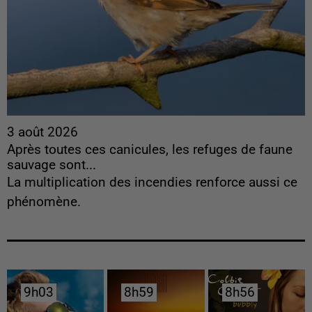
3 août 2026
Après toutes ces canicules, les refuges de faune
sauvage sont...
La multiplication des incendies renforce aussi ce
phénomène.
9h03
9h03
8h59
8h59
8h56
8h56