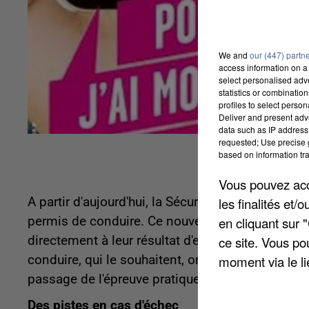
We and
our (447) partn
access information on a 
select personalised ad
statistics or combinatio
profiles to select person
Deliver and present adv
data such as IP address 
requested; Use precise g
based on information tra
Vous pouvez acce
A partir d'aujourd'hui, la Sécurité routière met e
les finalités et
permis de conduire. Ce nouveau portail
en cliquant sur 
www.per
directement à leur résultat d'examen et à leur cer
ce site. Vous po
conduire, qui le souhaitent, ont désormais accès
moment via le li
passage de l'épreuve pratique de conduite.
Des pistes en cas d'échec