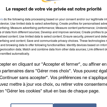
Le respect de votre vie privée est notre priorité
ers
do the following data processing based on your consent and/or our legitimate int
device; Use limited data to select advertising; Create profiles for personalised adver
vertising; Measure advertising performance; Measure content performance; Unders
ns of data from different sources; Develop and improve services; Create profiles to 
alised content; Use limited data to select content; Ensure security, prevent and detect
ertising and content; Save and communicate privacy choices. These technologies
and browsing data to offer following functionalities: Identify devices based on infor
eolocation data; Match and combine data from other data sources; Link different de
nsmitted automatically.
pter en cliquant sur "Accepter et fermer", ou affiner en
n ligne un service web ouvert à tous les candidats au
/ou partenaires dans "Gérer mes choix". Vous pouvez éga
"Continuer sans accepter". Vos préférences ne s'appliqu
misdeconduire.gouv.fr
leur permet d'accéder
tificat provisoire.
uvez mettre à jour vos choix, ou retirer votre consenteme
Les candidats au permis de
 à leur résultat d'examen en ligne, 48 heures après le
en "Gérer les cookies" situé en bas de chaque page.