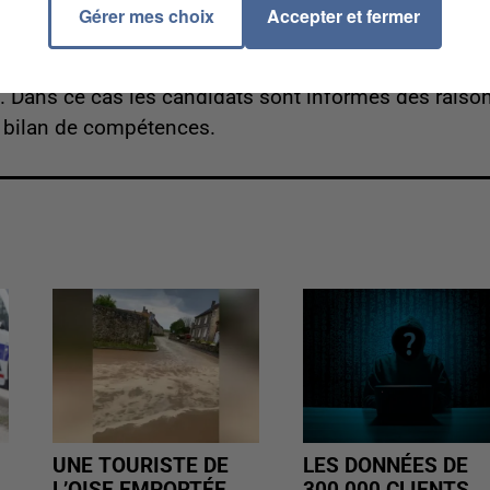
Gérer mes choix
Accepter et fermer
sonnel en renseignant le numéro de dossier transmis
 naissance et leur catégorie de permis. En cas d'échec,
t ». Dans ce cas les candidats sont informés des raiso
r bilan de compétences.
UNE TOURISTE DE
LES DONNÉES DE
L’OISE EMPORTÉE
300 000 CLIENTS