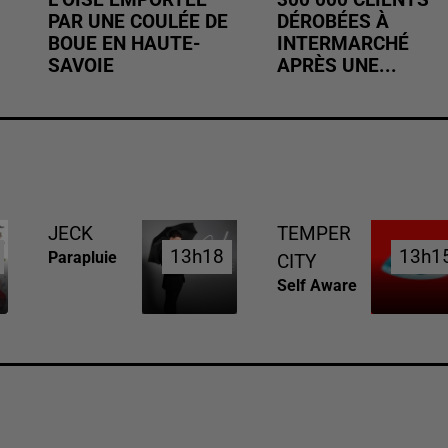
PAR UNE COULÉE DE
DÉROBÉES À
BOUE EN HAUTE-
INTERMARCHÉ
SAVOIE
APRÈS UNE...
JECK
TEMPER
13h18
13h18
13h1
13h1
Parapluie
CITY
Self Aware