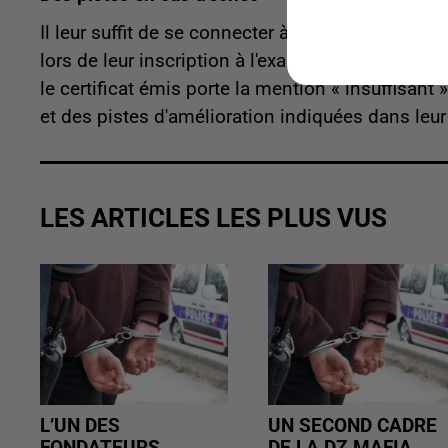
Il leur suffit de se connecter à leur espace per
lors de leur inscription à l'examen, leur date de
le certificat émis porte la mention « insuffisan
et des pistes d'amélioration indiquées dans leu
LES ARTICLES LES PLUS VUS
L’UN DES
UN SECOND CADRE
FONDATEURS
DE LA DZ MAFIA