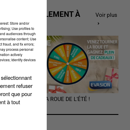
ACTUELLEMENT À
Voir plus
GAGNER
erest: Store and/or
tising; Use profiles to
tand audiences through
personalise content; Use
 fraud, and fix errors;
 may process personal
mation actively
vices; Identify devices
 sélectionnant
lement refuser
eront que pour
TOURNEZ LA ROUE DE L'ÉTÉ !
nt à tout