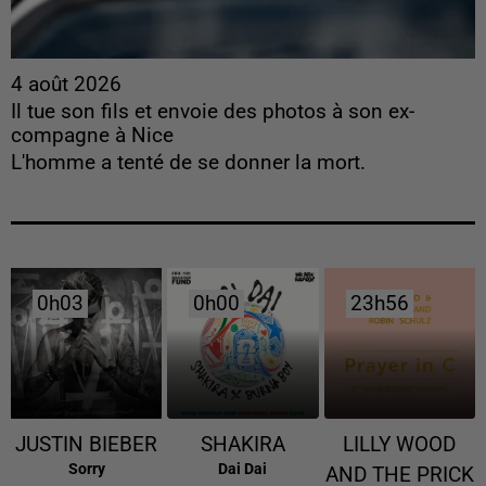
4 août 2026
Il tue son fils et envoie des photos à son ex-
compagne à Nice
L'homme a tenté de se donner la mort.
0h03
0h03
0h00
0h00
23h56
23h56
JUSTIN BIEBER
SHAKIRA
LILLY WOOD
Sorry
Dai Dai
AND THE PRICK