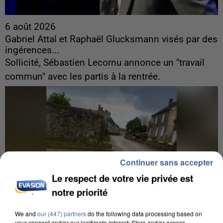
6 août 2026
Gabriel Attal et Raphaël Glucksmann visés par des
ingérences...
Sollicité, Sébastien Lecornu annonce un "travail
commun" avec les partis à la rentrée.
Continuer sans accepter
Le respect de votre vie privée est
notre priorité
We and
our (447) partners
do the following data processing based on
your consent and/or our legitimate interest: Store and/or access