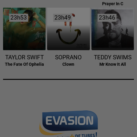
Prayer In C
23h53
23h53
23h49
23h49
23h46
23h46
TAYLOR SWIFT
SOPRANO
TEDDY SWIMS
The Fate Of Ophelia
Clown
Mr Know It All