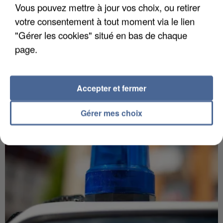
Vous pouvez mettre à jour vos choix, ou retirer
votre consentement à tout moment via le lien
5 août 2026
"Gérer les cookies" situé en bas de chaque
L’un des fondateurs supposés de la DZ Mafia
page.
interpellé en Algérie
Il est soupçonné d'y avoir mené ses opérations en
France.
Accepter et fermer
Gérer mes choix