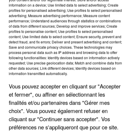
information on a device; Use limited data to select advertising; Create
profiles for personalised advertising; Use profiles to select personalised
advertising; Measure advertising performance; Measure content
6 août 2026
performance; Understand audiences through statistics or combinations
of data from different sources; Develop and improve services; Create
Une touriste de l’Oise emportée par une coulée de
profiles to personalise content; Use profiles to select personalised
boue en Haute-Savoie
content; Use limited data to select content; Ensure security, prevent and
Son corps a été retrouvé à cinq kilomètres de là.
detect fraud, and fix errors; Deliver and present advertising and content;
Save and communicate privacy choices. These technologies may
process personal data such as IP address and browsing data to offer
following functionalities: Identify devices based on information actively
requested; Use precise geolocation data; Match and combine data from
other data sources; Link different devices; Identify devices based on
information transmitted automatically.
Vous pouvez accepter en cliquant sur "Accepter
et fermer", ou affiner en sélectionnant les
finalités et/ou partenaires dans "Gérer mes
choix". Vous pouvez également refuser en
cliquant sur "Continuer sans accepter". Vos
préférences ne s'appliqueront que pour ce site.