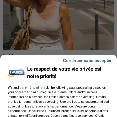
9h00
Continuer sans accepter
Une nouvelle canicule va faire chauffer la France
Le respect de votre vie privée est
cette semaine
22 départements sont placés en vigilance orange
notre priorité
dès ce lundi 10 août 2026.
We and
our (447) partners
do the following data processing based on
your consent and/or our legitimate interest: Store and/or access
information on a device; Use limited data to select advertising; Create
profiles for personalised advertising; Use profiles to select personalised
advertising; Measure advertising performance; Measure content
performance; Understand audiences through statistics or combinations
of data from different sources; Develop and improve services; Create