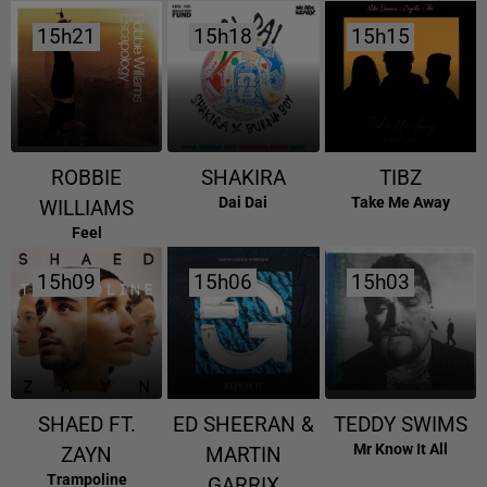
15h21
15h21
15h18
15h18
15h15
15h15
ROBBIE
SHAKIRA
TIBZ
Dai Dai
Take Me Away
WILLIAMS
Feel
15h09
15h09
15h06
15h06
15h03
15h03
SHAED FT.
ED SHEERAN &
TEDDY SWIMS
Mr Know It All
ZAYN
MARTIN
Trampoline
GARRIX