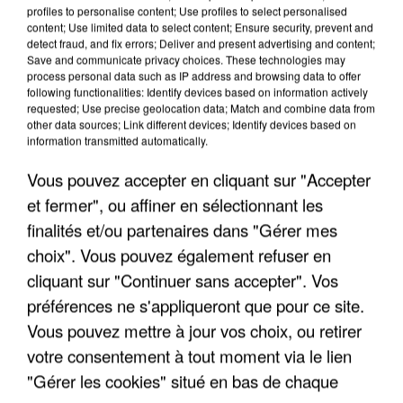
profiles to personalise content; Use profiles to select personalised
content; Use limited data to select content; Ensure security, prevent and
detect fraud, and fix errors; Deliver and present advertising and content;
Save and communicate privacy choices. These technologies may
process personal data such as IP address and browsing data to offer
following functionalities: Identify devices based on information actively
requested; Use precise geolocation data; Match and combine data from
other data sources; Link different devices; Identify devices based on
information transmitted automatically.
Vous pouvez accepter en cliquant sur "Accepter
et fermer", ou affiner en sélectionnant les
7 août 2026
finalités et/ou partenaires dans "Gérer mes
Les données de 300 000 clients dérobées à
Intermarché après une...
choix". Vous pouvez également refuser en
Les données bancaires ne seraient pas
cliquant sur "Continuer sans accepter". Vos
concernées.
préférences ne s'appliqueront que pour ce site.
Vous pouvez mettre à jour vos choix, ou retirer
votre consentement à tout moment via le lien
"Gérer les cookies" situé en bas de chaque