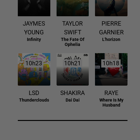
JAYMES
TAYLOR
PIERRE
YOUNG
SWIFT
GARNIER
Infinity
The Fate Of
L'horizon
Ophelia
10h23
10h23
10h21
10h21
10h18
10h18
LSD
SHAKIRA
RAYE
Thunderclouds
Dai Dai
Where Is My
Husband