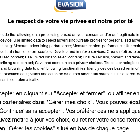
Le respect de votre vie privée est notre priorité
ers
do the following data processing based on your consent and/or our legitimate int
device; Use limited data to select advertising; Create profiles for personalised adver
vertising; Measure advertising performance; Measure content performance; Unders
ns of data from different sources; Develop and improve services; Create profiles to 
alised content; Use limited data to select content; Ensure security, prevent and detect
ertising and content; Save and communicate privacy choices. These technologies
and browsing data to offer following functionalities: Identify devices based on infor
eolocation data; Match and combine data from other data sources; Link different de
nsmitted automatically.
pter en cliquant sur "Accepter et fermer", ou affiner en
/ou partenaires dans "Gérer mes choix". Vous pouvez éga
"Continuer sans accepter". Vos préférences ne s'appliqu
uvez mettre à jour vos choix, ou retirer votre consenteme
en "Gérer les cookies" situé en bas de chaque page.