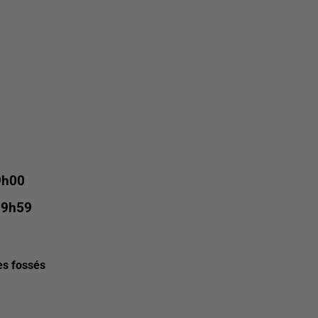
9h00
19h59
es fossés