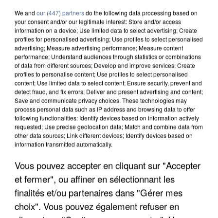
We and
our (447) partners
do the following data processing based on
your consent and/or our legitimate interest: Store and/or access
information on a device; Use limited data to select advertising; Create
profiles for personalised advertising; Use profiles to select personalised
advertising; Measure advertising performance; Measure content
performance; Understand audiences through statistics or combinations
of data from different sources; Develop and improve services; Create
profiles to personalise content; Use profiles to select personalised
content; Use limited data to select content; Ensure security, prevent and
detect fraud, and fix errors; Deliver and present advertising and content;
Save and communicate privacy choices. These technologies may
process personal data such as IP address and browsing data to offer
following functionalities: Identify devices based on information actively
requested; Use precise geolocation data; Match and combine data from
other data sources; Link different devices; Identify devices based on
information transmitted automatically.
APRÈS TOUTES CES CANICULES, LES REFUGES
Vous pouvez accepter en cliquant sur "Accepter
DE FAUNE SAUVAGE SONT...
et fermer", ou affiner en sélectionnant les
finalités et/ou partenaires dans "Gérer mes
choix". Vous pouvez également refuser en