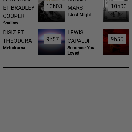
10h03
10h03
10h00
10h00
ET BRADLEY
MARS
I Just Might
COOPER
Shallow
DISIZ ET
LEWIS
9h57
9h57
9h55
9h55
THEODORA
CAPALDI
Melodrama
Someone You
Loved