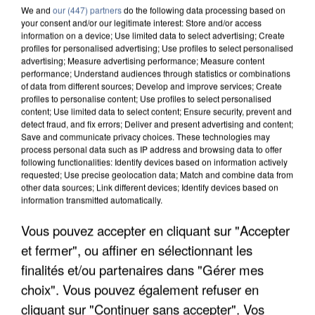
We and
our (447) partners
do the following data processing based on
your consent and/or our legitimate interest: Store and/or access
information on a device; Use limited data to select advertising; Create
profiles for personalised advertising; Use profiles to select personalised
advertising; Measure advertising performance; Measure content
performance; Understand audiences through statistics or combinations
of data from different sources; Develop and improve services; Create
profiles to personalise content; Use profiles to select personalised
content; Use limited data to select content; Ensure security, prevent and
detect fraud, and fix errors; Deliver and present advertising and content;
Save and communicate privacy choices. These technologies may
process personal data such as IP address and browsing data to offer
following functionalities: Identify devices based on information actively
requested; Use precise geolocation data; Match and combine data from
other data sources; Link different devices; Identify devices based on
information transmitted automatically.
UNE TOURISTE DE L’OISE EMPORTÉE PAR UNE
COULÉE DE BOUE EN HAUTE-SAVOIE
Vous pouvez accepter en cliquant sur "Accepter
et fermer", ou affiner en sélectionnant les
finalités et/ou partenaires dans "Gérer mes
choix". Vous pouvez également refuser en
cliquant sur "Continuer sans accepter". Vos