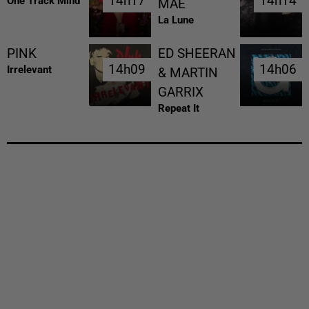
14h17
14h17
14h14
14h14
One Track Mind
MAE
La Lune
PINK
ED SHEERAN
14h09
14h09
14h06
14h06
Irrelevant
& MARTIN
GARRIX
Repeat It