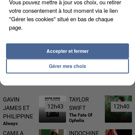
Vous pouvez mettre à jour vos choix, ou retirer
votre consentement à tout moment via le lien
"Gérer les cookies" situé en bas de chaque
page.
GABRIEL ATTAL ET RAPHAËL GLUCKSMANN
VISÉS PAR DES INGÉRENCES...
Accepter et fermer
Gérer mes choix
RÉCEMMENT DIFFUSÉ
GAVIN
TAYLOR
12h43
12h43
12h40
12h40
JAMES ET
SWIFT
The Fate Of
PHILIPPINE
Ophelia
Always
CAMILA
INDOCHINE