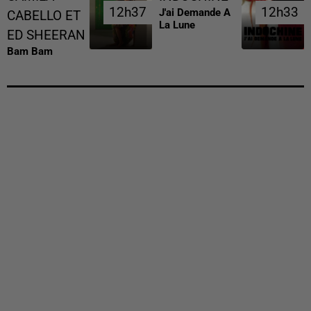
12h37
12h37
12h33
12h33
J'ai Demande A
CABELLO ET
La Lune
ED SHEERAN
Bam Bam