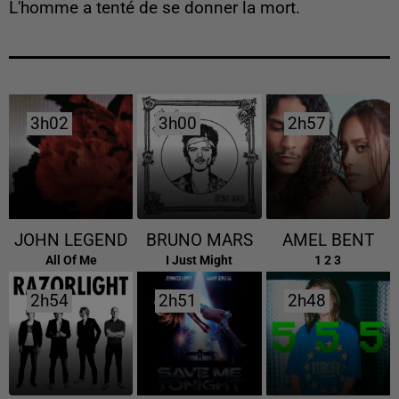
L'homme a tenté de se donner la mort.
3h02
3h02
3h00
3h00
2h57
2h57
JOHN LEGEND
BRUNO MARS
AMEL BENT
All Of Me
I Just Might
1 2 3
2h54
2h54
2h51
2h51
2h48
2h48