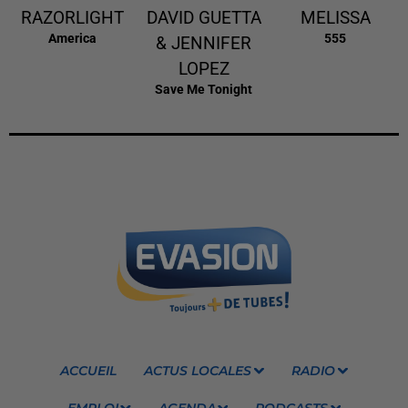
RAZORLIGHT
DAVID GUETTA
MELISSA
America
555
& JENNIFER
LOPEZ
Save Me Tonight
ACCUEIL
ACTUS LOCALES
RADIO
EMPLOI
AGENDA
PODCASTS