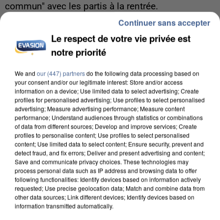
commun" avec les partis à la rentrée.
Continuer sans accepter
Le respect de votre vie privée est
notre priorité
We and
our (447) partners
do the following data processing based on
your consent and/or our legitimate interest: Store and/or access
information on a device; Use limited data to select advertising; Create
profiles for personalised advertising; Use profiles to select personalised
advertising; Measure advertising performance; Measure content
performance; Understand audiences through statistics or combinations
of data from different sources; Develop and improve services; Create
profiles to personalise content; Use profiles to select personalised
content; Use limited data to select content; Ensure security, prevent and
detect fraud, and fix errors; Deliver and present advertising and content;
Save and communicate privacy choices. These technologies may
process personal data such as IP address and browsing data to offer
following functionalities: Identify devices based on information actively
6 août 2026
requested; Use precise geolocation data; Match and combine data from
Une touriste de l’Oise emportée par une coulée de
other data sources; Link different devices; Identify devices based on
information transmitted automatically.
boue en Haute-Savoie