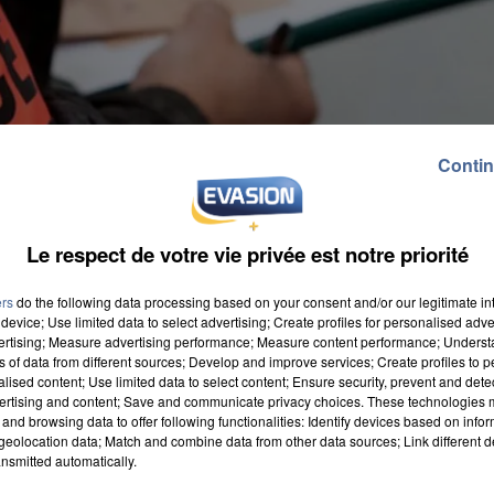
Contin
Le respect de votre vie privée est notre priorité
ers
do the following data processing based on your consent and/or our legitimate int
device; Use limited data to select advertising; Create profiles for personalised adver
vertising; Measure advertising performance; Measure content performance; Unders
ns of data from different sources; Develop and improve services; Create profiles to 
alised content; Use limited data to select content; Ensure security, prevent and detect
ertising and content; Save and communicate privacy choices. These technologies
and browsing data to offer following functionalities: Identify devices based on infor
eolocation data; Match and combine data from other data sources; Link different de
nsmitted automatically.
pellé pour apologie du terrorisme. Sur son compte