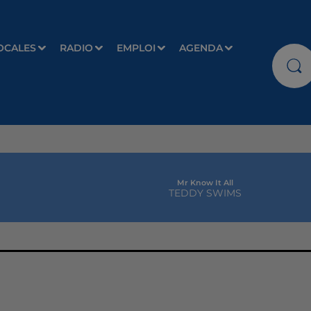
OCALES
RADIO
EMPLOI
AGENDA
Mr Know It All
TEDDY SWIMS