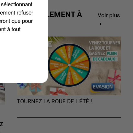
à
 sélectionnant
cé
lement refuser
ACTUELLEMENT À
Voir plus
eront que pour
GAGNER
nt à tout
TOURNEZ LA ROUE DE L'ÉTÉ !
Z
É