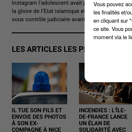
Instagram l'adolescent avait posté des photos 
Vous pouvez acce
la gloire de l’Etat islamique et il faisait égale
les finalités et
sous contrôle judiciaire avant une mise en ex
en cliquant sur 
ce site. Vous po
moment via le li
LES ARTICLES LES PLUS VUS
IL TUE SON FILS ET
INCENDIES : L’ÎLE-
ENVOIE DES PHOTOS
DE-FRANCE LANCE
À SON EX-
UN ÉLAN DE
COMPAGNE À NICE
SOLIDARITÉ AVEC