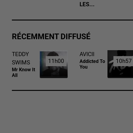
LES...
RÉCEMMENT DIFFUSÉ
TEDDY
AVICII
11h00
11h00
10h57
10h57
Addicted To
SWIMS
You
Mr Know It
All