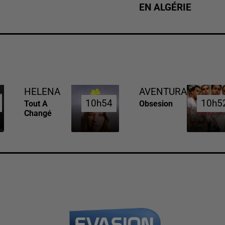
EN ALGÉRIE
HELENA
AVENTURA
10h54
10h54
10h5
10h5
Tout A
Obsesion
Changé