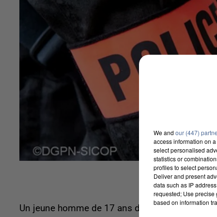
We and
our (447) partn
access information on a 
select personalised ad
statistics or combinatio
profiles to select person
Deliver and present adv
data such as IP address 
requested; Use precise g
based on information tra
Un jeune homme de 17 ans de Serris a été inter