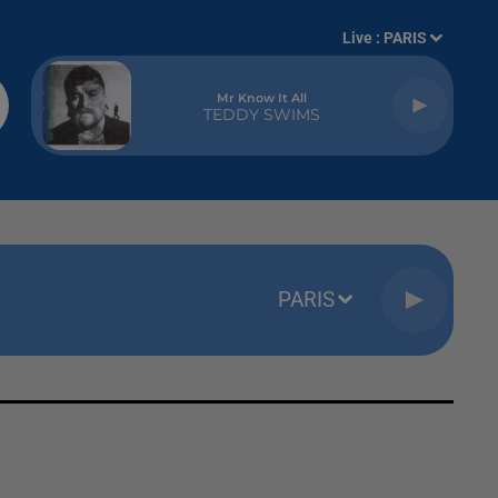
Live :
PARIS
Mr Know It All
TEDDY SWIMS
PARIS