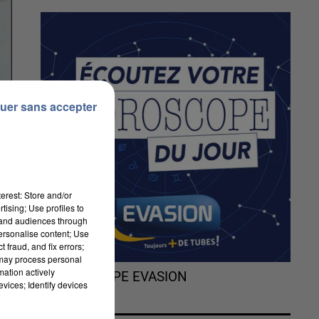
uer sans accepter
erest: Store and/or
tising; Use profiles to
tand audiences through
personalise content; Use
 fraud, and fix errors;
 may process personal
mation actively
L'HOROSCOPE EVASION
vices; Identify devices