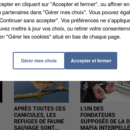
de lui en tenue de combat, muni d’armes, des propos 
pter en cliquant sur "Accepter et fermer", ou affiner en
ment référence aux attentats. Le jeune homme a été pla
/ou partenaires dans "Gérer mes choix". Vous pouvez éga
amen dans les prochaines semaines.
"Continuer sans accepter". Vos préférences ne s'appliqu
uvez mettre à jour vos choix, ou retirer votre consenteme
en "Gérer les cookies" situé en bas de chaque page.
Gérer mes choix
Accepter et fermer
APRÈS TOUTES CES
L’UN DES
CANICULES, LES
FONDATEURS
REFUGES DE FAUNE
SUPPOSÉS DE LA D
SAUVAGE SONT...
MAFIA INTERPELL