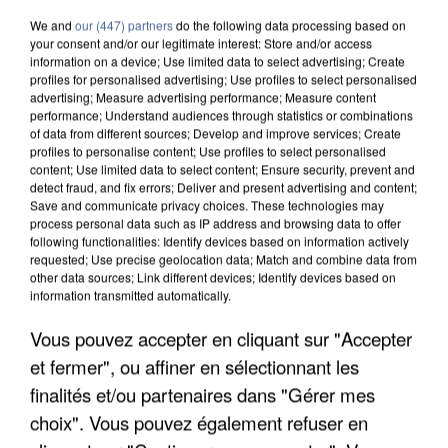
We and
our (447) partners
do the following data processing based on
your consent and/or our legitimate interest: Store and/or access
information on a device; Use limited data to select advertising; Create
profiles for personalised advertising; Use profiles to select personalised
advertising; Measure advertising performance; Measure content
performance; Understand audiences through statistics or combinations
of data from different sources; Develop and improve services; Create
profiles to personalise content; Use profiles to select personalised
content; Use limited data to select content; Ensure security, prevent and
detect fraud, and fix errors; Deliver and present advertising and content;
Save and communicate privacy choices. These technologies may
process personal data such as IP address and browsing data to offer
following functionalities: Identify devices based on information actively
requested; Use precise geolocation data; Match and combine data from
other data sources; Link different devices; Identify devices based on
information transmitted automatically.
APRÈS TOUTES CES CANICULES, LES REFUGES
Vous pouvez accepter en cliquant sur "Accepter
DE FAUNE SAUVAGE SONT...
et fermer", ou affiner en sélectionnant les
finalités et/ou partenaires dans "Gérer mes
choix". Vous pouvez également refuser en