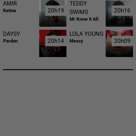
AMIR
TEDDY
20h19
20h19
20h16
20h16
Retine
SWIMS
Mr Know It All
DAYSY
LOLA YOUNG
20h14
20h14
20h09
20h09
Pardon
Messy