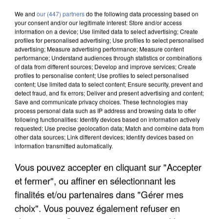
We and
our (447) partners
do the following data processing based on
your consent and/or our legitimate interest: Store and/or access
information on a device; Use limited data to select advertising; Create
profiles for personalised advertising; Use profiles to select personalised
advertising; Measure advertising performance; Measure content
performance; Understand audiences through statistics or combinations
of data from different sources; Develop and improve services; Create
profiles to personalise content; Use profiles to select personalised
content; Use limited data to select content; Ensure security, prevent and
detect fraud, and fix errors; Deliver and present advertising and content;
Save and communicate privacy choices. These technologies may
process personal data such as IP address and browsing data to offer
following functionalities: Identify devices based on information actively
requested; Use precise geolocation data; Match and combine data from
other data sources; Link different devices; Identify devices based on
information transmitted automatically.
Vous pouvez accepter en cliquant sur "Accepter
L’UN DES FONDATEURS SUPPOSÉS DE LA DZ
MAFIA INTERPELLÉ EN ALGÉRIE
et fermer", ou affiner en sélectionnant les
finalités et/ou partenaires dans "Gérer mes
choix". Vous pouvez également refuser en