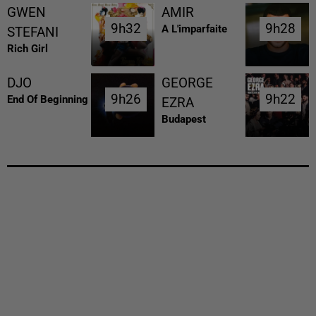
GWEN
AMIR
9h32
9h32
9h28
9h28
A L'imparfaite
STEFANI
Rich Girl
DJO
GEORGE
9h26
9h26
9h22
9h22
End Of Beginning
EZRA
Budapest