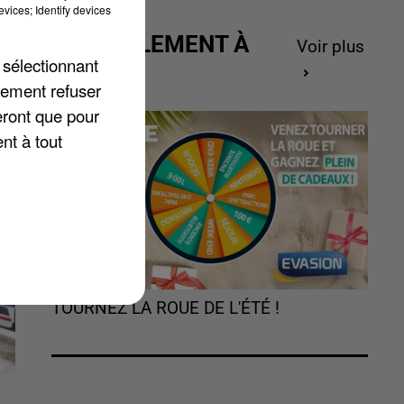
vices; Identify devices
u
ACTUELLEMENT À
Voir plus
 sélectionnant
GAGNER
s
lement refuser
re
eront que pour
nt à tout
TOURNEZ LA ROUE DE L'ÉTÉ !