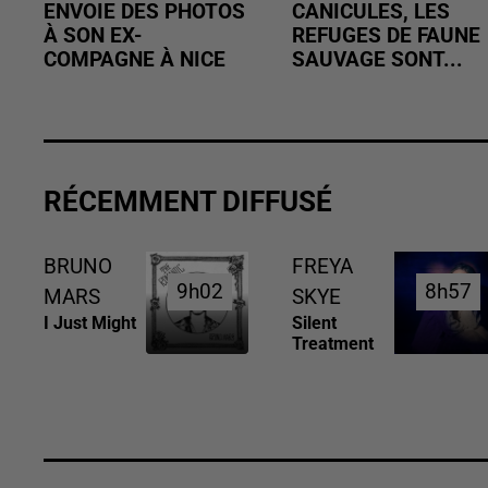
ENVOIE DES PHOTOS
CANICULES, LES
À SON EX-
REFUGES DE FAUNE
COMPAGNE À NICE
SAUVAGE SONT...
RÉCEMMENT DIFFUSÉ
BRUNO
FREYA
9h02
9h02
8h57
8h57
MARS
SKYE
I Just Might
Silent
Treatment