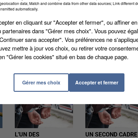
eolocation data; Match and combine data from other data sources; Link different de
osse et a tiré dans le dos d'un autre. La victime a reç
nsmitted automatically.
pital parisien. L'homme aurait agi sous le coup de la
pter en cliquant sur "Accepter et fermer", ou affiner en
n
l'Echo Républicain
. Il a certifié aux enquêteurs ne pa
/ou partenaires dans "Gérer mes choix". Vous pouvez éga
aire peur. L'enquête se poursuit et ce dernier pourrait êt
"Continuer sans accepter". Vos préférences ne s'appliqu
uvez mettre à jour vos choix, ou retirer votre consenteme
en "Gérer les cookies" situé en bas de chaque page.
Gérer mes choix
Accepter et fermer
L’UN DES
UN SECOND CADRE