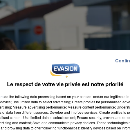
Contin
Le respect de votre vie privée est notre priorité
ers
do the following data processing based on your consent and/or our legitimate int
device; Use limited data to select advertising; Create profiles for personalised adver
vertising; Measure advertising performance; Measure content performance; Unders
ns of data from different sources; Develop and improve services; Create profiles to 
alised content; Use limited data to select content; Ensure security, prevent and detect
ertising and content; Save and communicate privacy choices. These technologies
and browsing data to offer following functionalities: Identify devices based on infor
au drame jeudi soir à Senonches. Un homme de 62 ans a