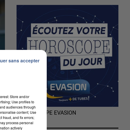
uer sans accepter
erest: Store and/or
tising; Use profiles to
tand audiences through
personalise content; Use
L'HOROSCOPE EVASION
 fraud, and fix errors;
 may process personal
mation actively