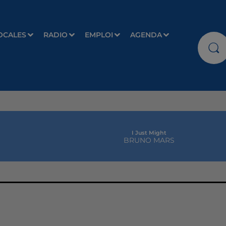
OCALES
RADIO
EMPLOI
AGENDA
I Just Might
BRUNO MARS