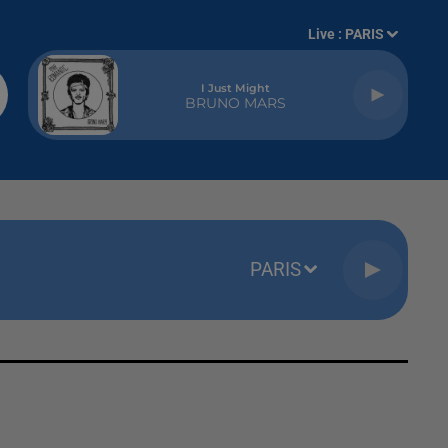
Live :
PARIS
I Just Might
BRUNO MARS
PARIS