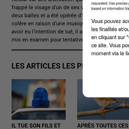
requested; Use precise g
frappé le visage d'un de ses voisins à coup de cr
based on information tra
deux balles et a été opérée d'urgence dans un hô
Vous pouvez acce
colère en raison d'une musique trop forte, selo
les finalités et
avoir eu l'intention de tué, il aurait juste voulu f
en cliquant sur 
mis en examen pour tentative de meurtre.
ce site. Vous po
moment via le li
LES ARTICLES LES PLUS VUS
IL TUE SON FILS ET
APRÈS TOUTES CES