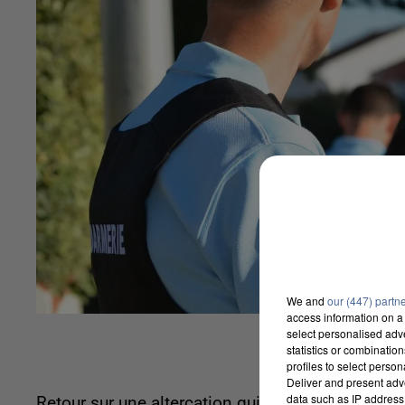
We and
our (447) partn
access information on a 
select personalised ad
statistics or combinatio
profiles to select person
Deliver and present adv
data such as IP address 
Retour sur une altercation qui aurait pu virer 