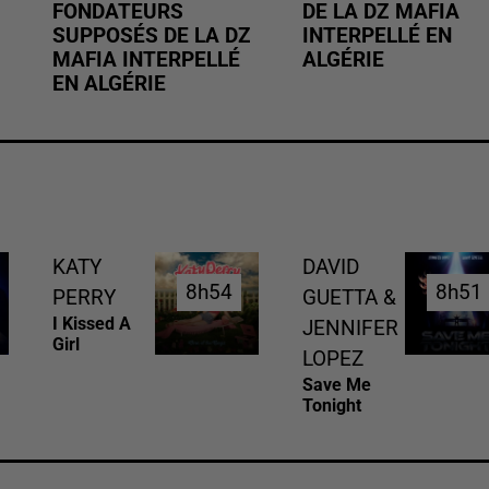
FONDATEURS
DE LA DZ MAFIA
SUPPOSÉS DE LA DZ
INTERPELLÉ EN
MAFIA INTERPELLÉ
ALGÉRIE
EN ALGÉRIE
KATY
DAVID
8h54
8h54
8h51
8h51
PERRY
GUETTA &
I Kissed A
JENNIFER
Girl
LOPEZ
Save Me
Tonight