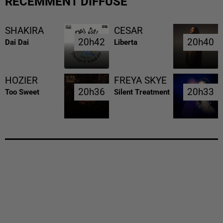
RÉCEMMENT DIFFUSÉ
SHAKIRA
CESAR
20h42
20h42
20h40
20h40
Dai Dai
Liberta
HOZIER
FREYA SKYE
20h36
20h36
20h33
20h33
Too Sweet
Silent Treatment