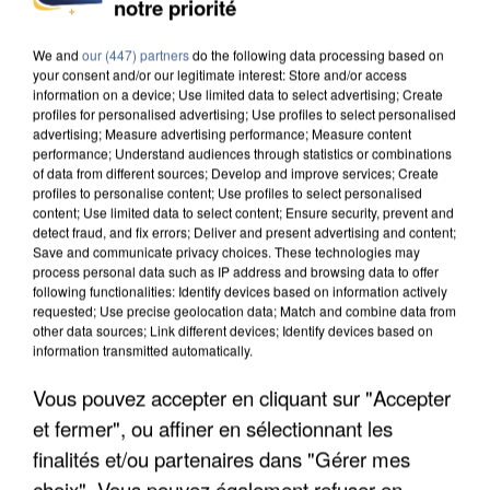
notre priorité
DE SOLIDARITÉ AVEC LES...
We and
our (447) partners
do the following data processing based on
your consent and/or our legitimate interest: Store and/or access
information on a device; Use limited data to select advertising; Create
profiles for personalised advertising; Use profiles to select personalised
advertising; Measure advertising performance; Measure content
performance; Understand audiences through statistics or combinations
of data from different sources; Develop and improve services; Create
profiles to personalise content; Use profiles to select personalised
content; Use limited data to select content; Ensure security, prevent and
detect fraud, and fix errors; Deliver and present advertising and content;
Save and communicate privacy choices. These technologies may
process personal data such as IP address and browsing data to offer
following functionalities: Identify devices based on information actively
requested; Use precise geolocation data; Match and combine data from
other data sources; Link different devices; Identify devices based on
information transmitted automatically.
Vous pouvez accepter en cliquant sur "Accepter
APRÈS TOUTES CES CANICULES, LES REFUGES
et fermer", ou affiner en sélectionnant les
DE FAUNE SAUVAGE SONT...
finalités et/ou partenaires dans "Gérer mes
choix". Vous pouvez également refuser en