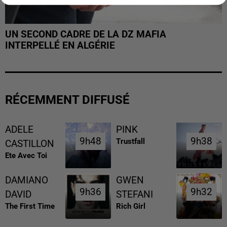
UN SECOND CADRE DE LA DZ MAFIA
INTERPELLÉ EN ALGÉRIE
RÉCEMMENT DIFFUSÉ
ADELE
PINK
9h48
9h48
9h38
9h38
Trustfall
CASTILLON
Ete Avec Toi
DAMIANO
GWEN
9h36
9h36
9h32
9h32
DAVID
STEFANI
The First Time
Rich Girl