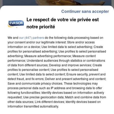
Continuer sans accepter
Le respect de votre vie privée est
notre priorité
We and
our (447) partners
do the following data processing based on
your consent and/or our legitimate interest: Store and/or access
information on a device; Use limited data to select advertising; Create
APRÈS TOUTES CES CANICULES, LES REFUGES
profiles for personalised advertising; Use profiles to select personalised
DE FAUNE SAUVAGE SONT...
advertising; Measure advertising performance; Measure content
performance; Understand audiences through statistics or combinations
of data from different sources; Develop and improve services; Create
profiles to personalise content; Use profiles to select personalised
content; Use limited data to select content; Ensure security, prevent and
detect fraud, and fix errors; Deliver and present advertising and content;
Save and communicate privacy choices. These technologies may
process personal data such as IP address and browsing data to offer
following functionalities: Identify devices based on information actively
requested; Use precise geolocation data; Match and combine data from
other data sources; Link different devices; Identify devices based on
information transmitted automatically.