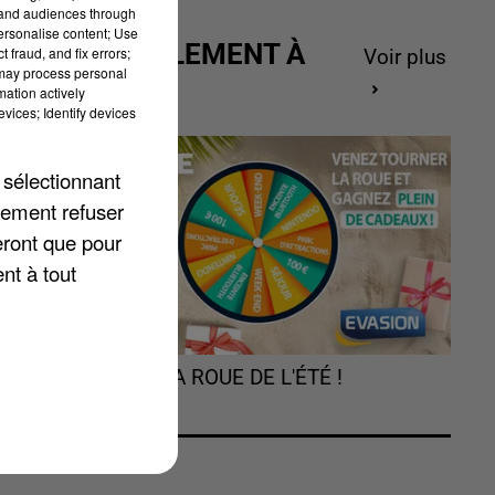
tand audiences through
personalise content; Use
ACTUELLEMENT À
 fraud, and fix errors;
Voir plus
 may process personal
GAGNER
mation actively
vices; Identify devices
 sélectionnant
lement refuser
eront que pour
nt à tout
s
TOURNEZ LA ROUE DE L'ÉTÉ !