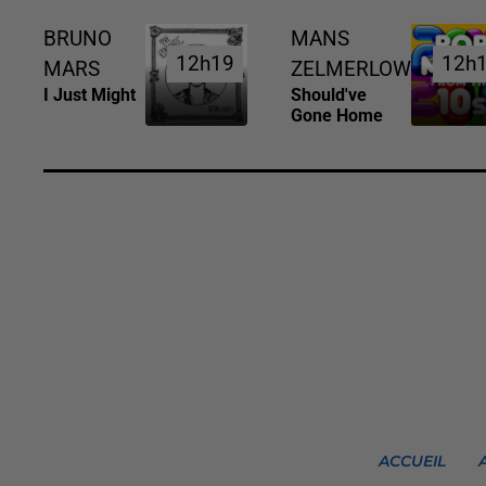
BRUNO
MANS
12h19
12h19
12h
12h
MARS
ZELMERLOW
I Just Might
Should've
Gone Home
ACCUEIL