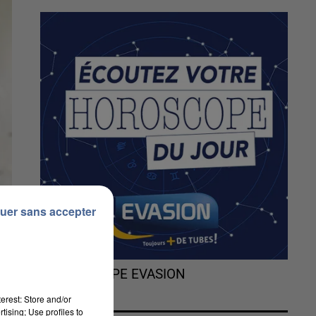
uer sans accepter
L'HOROSCOPE EVASION
erest: Store and/or
tising; Use profiles to