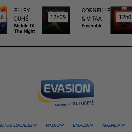
ELLEY
CORNEILLE
16
16
12h09
12h09
12h0
12h0
DUHÉ
& VITAA
Middle Of
Ensemble
The Night
ACTUS LOCALES
RADIO
EMPLOI
AGENDA