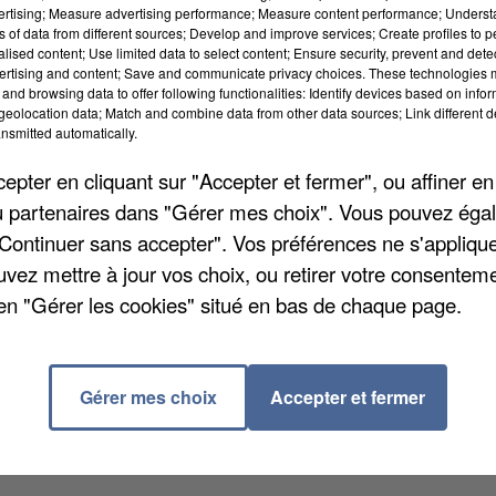
vertising; Measure advertising performance; Measure content performance; Unders
ns of data from different sources; Develop and improve services; Create profiles to 
alised content; Use limited data to select content; Ensure security, prevent and detect
ertising and content; Save and communicate privacy choices. These technologies
and browsing data to offer following functionalities: Identify devices based on infor
eolocation data; Match and combine data from other data sources; Link different de
nsmitted automatically.
pter en cliquant sur "Accepter et fermer", ou affiner en
/ou partenaires dans "Gérer mes choix". Vous pouvez éga
"Continuer sans accepter". Vos préférences ne s'appliqu
uvez mettre à jour vos choix, ou retirer votre consenteme
en "Gérer les cookies" situé en bas de chaque page.
à nouveau nul sur la ligne R Paris – Lyon. Aucun train
ER D entre Paris et Melun. L'interconnexion est toujour
 train par heure également sur la ligne P Paris-Est,
Gérer mes choix
Accepter et fermer
es sont disponibles sur le site
www.transilien.com
.