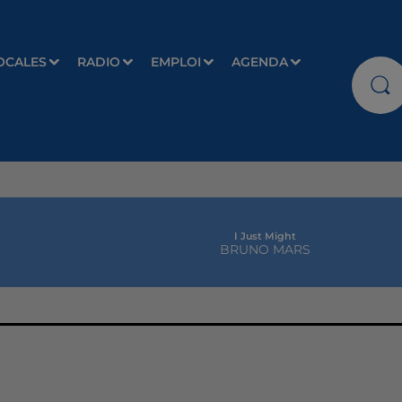
OCALES
RADIO
EMPLOI
AGENDA
I Just Might
BRUNO MARS