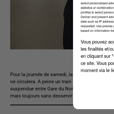
select personalised ad
statistics or combinatio
profiles to select person
Deliver and present adv
data such as IP address 
requested; Use precise g
based on information tra
Vous pouvez acce
les finalités et
en cliquant sur 
ce site. Vous po
moment via le li
Pour la journée de samedi, la annonce un trafic 
ne circulera. A peine un train par heure sur le R
suspendue entre Gare du Nord et Gare de Lyon. Un
mais toujours sans desservir Provins. Les horair