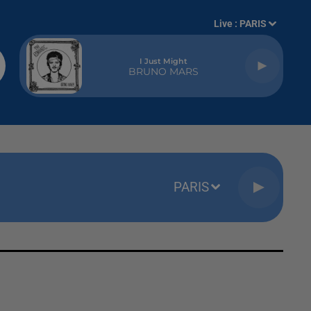
Live :
PARIS
I Just Might
BRUNO MARS
PARIS