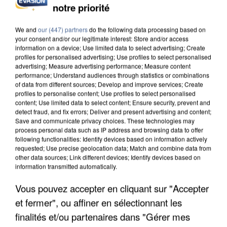
APRÈS TOUTES CES CANICULES, LES REFUGES
notre priorité
DE FAUNE SAUVAGE SONT...
We and
our (447) partners
do the following data processing based on
your consent and/or our legitimate interest: Store and/or access
information on a device; Use limited data to select advertising; Create
profiles for personalised advertising; Use profiles to select personalised
advertising; Measure advertising performance; Measure content
performance; Understand audiences through statistics or combinations
of data from different sources; Develop and improve services; Create
profiles to personalise content; Use profiles to select personalised
content; Use limited data to select content; Ensure security, prevent and
detect fraud, and fix errors; Deliver and present advertising and content;
Save and communicate privacy choices. These technologies may
process personal data such as IP address and browsing data to offer
following functionalities: Identify devices based on information actively
requested; Use precise geolocation data; Match and combine data from
other data sources; Link different devices; Identify devices based on
information transmitted automatically.
Vous pouvez accepter en cliquant sur "Accepter
L’UN DES FONDATEURS SUPPOSÉS DE LA DZ
et fermer", ou affiner en sélectionnant les
MAFIA INTERPELLÉ EN ALGÉRIE
finalités et/ou partenaires dans "Gérer mes