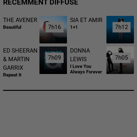
RÉCEMMENT DIFFUSÉ
THE AVENER
SIA ET AMIR
7h16
7h16
7h12
7h12
Beautiful
1+1
ED SHEERAN
DONNA
7h09
7h09
7h05
7h05
& MARTIN
LEWIS
I Love You
GARRIX
Always Forever
Repeat It