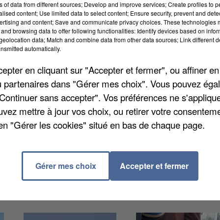
ns of data from different sources; Develop and improve services; Create profiles to 
alised content; Use limited data to select content; Ensure security, prevent and detect
ertising and content; Save and communicate privacy choices. These technologies
and browsing data to offer following functionalities: Identify devices based on infor
eolocation data; Match and combine data from other data sources; Link different de
nsmitted automatically.
pter en cliquant sur "Accepter et fermer", ou affiner en
/ou partenaires dans "Gérer mes choix". Vous pouvez éga
ancé dans seize communes de Seine-et-Marne dont
"Continuer sans accepter". Vos préférences ne s'appliqu
ntereau. Une initiative créée par un commerçant.
uvez mettre à jour vos choix, ou retirer votre consenteme
ments ou jouets en bon état que vous n'utilisez plus
en "Gérer les cookies" situé en bas de chaque page.
les précaires. Plus d'informations
Gérer mes choix
Accepter et fermer