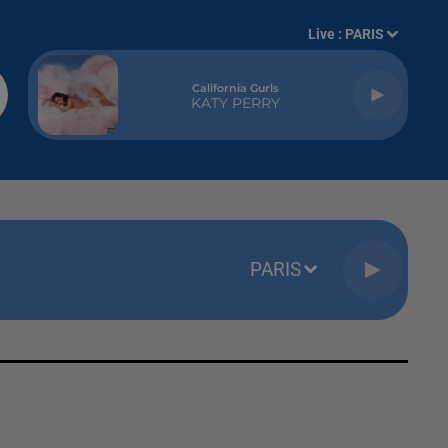
Live :
PARIS
California Gurls
KATY PERRY
PARIS