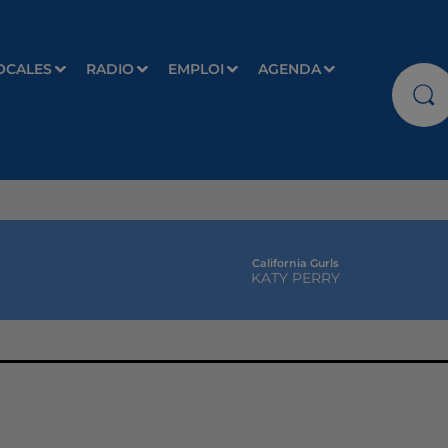
OCALES
RADIO
EMPLOI
AGENDA
California Gurls
KATY PERRY