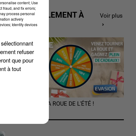
personalise content; Use
 fraud, and fix errors;
ACTUELLEMENT À
 may process personal
Voir plus
mation actively
GAGNER
vices; Identify devices
 sélectionnant
lement refuser
eront que pour
nt à tout
.
TOURNEZ LA ROUE DE L'ÉTÉ !