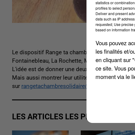
statistics or combinatio
profiles to select person
Deliver and present adv
data such as IP address 
requested; Use precise g
based on information tra
Vous pouvez acce
les finalités et
Le dispositif Range ta chambre solidaire est l
en cliquant sur 
Fontainebleau, La Rochette, Melun ou encore Mo
ce site. Vous po
L'idée est de donner une deuxième vie à des vête
moment via le li
Mais aussi montrer leur utilité et aider les famil
sur
rangetachambresolidaire@gmail.com
.
LES ARTICLES LES PLUS VUS