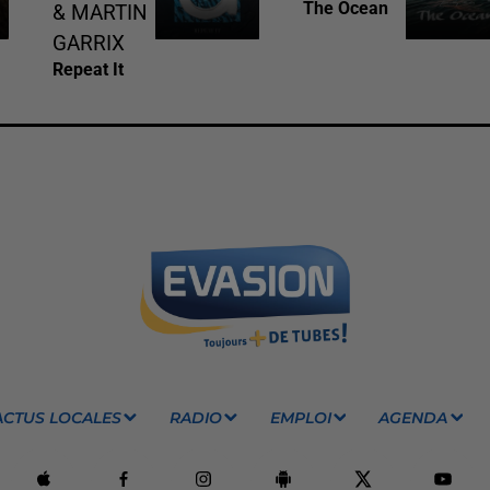
The Ocean
& MARTIN
GARRIX
Repeat It
ACTUS LOCALES
RADIO
EMPLOI
AGENDA