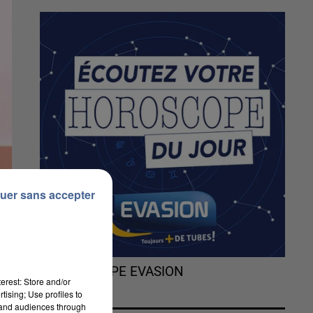
uer sans accepter
L'HOROSCOPE EVASION
erest: Store and/or
tising; Use profiles to
tand audiences through