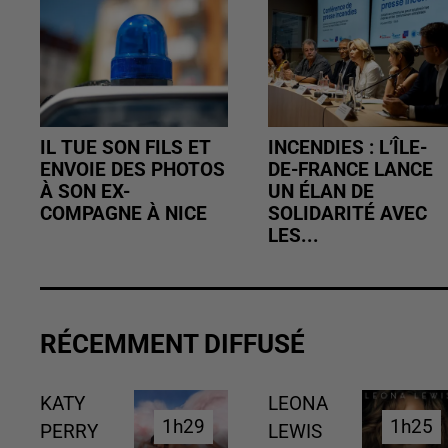
IL TUE SON FILS ET
INCENDIES : L’ÎLE-
ENVOIE DES PHOTOS
DE-FRANCE LANCE
À SON EX-
UN ÉLAN DE
COMPAGNE À NICE
SOLIDARITÉ AVEC
LES...
RÉCEMMENT DIFFUSÉ
KATY
LEONA
1h29
1h29
1h25
1h25
PERRY
LEWIS