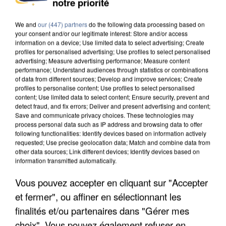
notre priorité
DE SOLIDARITÉ AVEC LES...
We and
our (447) partners
do the following data processing based on
your consent and/or our legitimate interest: Store and/or access
information on a device; Use limited data to select advertising; Create
profiles for personalised advertising; Use profiles to select personalised
advertising; Measure advertising performance; Measure content
performance; Understand audiences through statistics or combinations
of data from different sources; Develop and improve services; Create
profiles to personalise content; Use profiles to select personalised
content; Use limited data to select content; Ensure security, prevent and
detect fraud, and fix errors; Deliver and present advertising and content;
Save and communicate privacy choices. These technologies may
process personal data such as IP address and browsing data to offer
following functionalities: Identify devices based on information actively
requested; Use precise geolocation data; Match and combine data from
other data sources; Link different devices; Identify devices based on
information transmitted automatically.
Vous pouvez accepter en cliquant sur "Accepter
APRÈS TOUTES CES CANICULES, LES REFUGES
et fermer", ou affiner en sélectionnant les
DE FAUNE SAUVAGE SONT...
finalités et/ou partenaires dans "Gérer mes
choix". Vous pouvez également refuser en