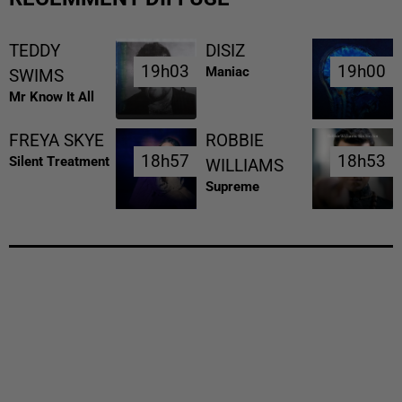
TEDDY
DISIZ
19h03
19h03
19h00
19h00
Maniac
SWIMS
Mr Know It All
FREYA SKYE
ROBBIE
18h57
18h57
18h53
18h53
Silent Treatment
WILLIAMS
Supreme