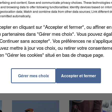
ertising and content; Save and communicate privacy choices. These technologies
and browsing data to offer following functionalities: Identify devices based on infor
eolocation data; Match and combine data from other data sources; Link different de
nsmitted automatically.
 ce week-end. Les individus, âgés d'une vingtaine
pter en cliquant sur "Accepter et fermer", ou affiner en
raient multiplié les effractions dans de très nombreux
/ou partenaires dans "Gérer mes choix". Vous pouvez éga
velines, mais aussi dans toute la Seine-et-Marne, à
"Continuer sans accepter". Vos préférences ne s'appliqu
yel ou encore Nemours. Le préjudice dépasserait les
uvez mettre à jour vos choix, ou retirer votre consenteme
'un cambriolage à Champs-sur-Marne ont permis de le
en "Gérer les cookies" situé en bas de chaque page.
s ont été placés en détention provisoire et seront jugé
nel de Meaux.
Gérer mes choix
Accepter et fermer