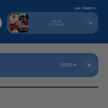
Live :
PARIS
Hey Ya
OUTKAST
PARIS