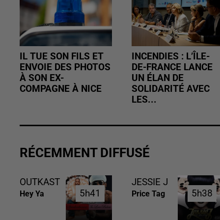
IL TUE SON FILS ET
INCENDIES : L’ÎLE-
ENVOIE DES PHOTOS
DE-FRANCE LANCE
À SON EX-
UN ÉLAN DE
COMPAGNE À NICE
SOLIDARITÉ AVEC
LES...
RÉCEMMENT DIFFUSÉ
OUTKAST
JESSIE J
5h41
5h41
5h38
5h38
Hey Ya
Price Tag