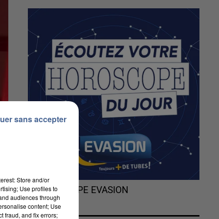
uer sans accepter
erest: Store and/or
tising; Use profiles to
L'HOROSCOPE EVASION
tand audiences through
personalise content; Use
 fraud, and fix errors;