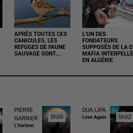
APRÈS TOUTES CES
L’UN DES
CANICULES, LES
FONDATEURS
REFUGES DE FAUNE
SUPPOSÉS DE LA D
SAUVAGE SONT...
MAFIA INTERPELL
EN ALGÉRIE
PIERRE
DUA LIPA
5h35
5h35
5h32
5h32
Love Again
GARNIER
L'horizon