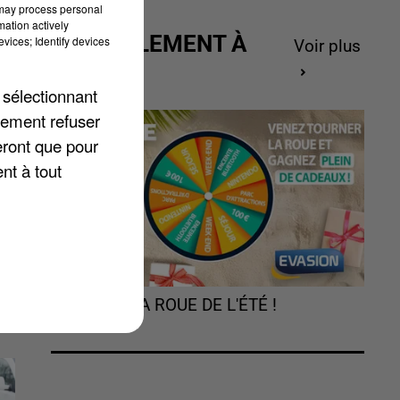
 may process personal
mation actively
ACTUELLEMENT À
vices; Identify devices
Voir plus
GAGNER
 sélectionnant
lement refuser
eront que pour
nt à tout
s
s
TOURNEZ LA ROUE DE L'ÉTÉ !