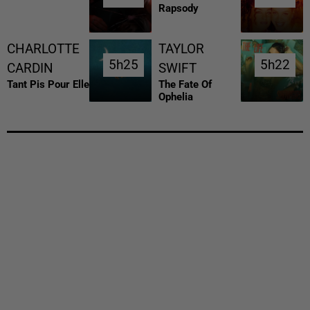
Rapsody
CHARLOTTE
TAYLOR
5h25
5h25
5h22
5h22
CARDIN
SWIFT
Tant Pis Pour Elle
The Fate Of
Ophelia