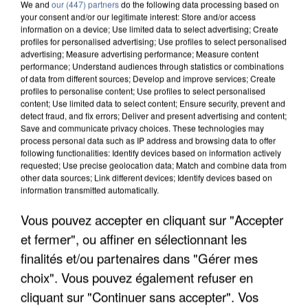
We and
our (447) partners
do the following data processing based on
your consent and/or our legitimate interest: Store and/or access
information on a device; Use limited data to select advertising; Create
profiles for personalised advertising; Use profiles to select personalised
advertising; Measure advertising performance; Measure content
performance; Understand audiences through statistics or combinations
of data from different sources; Develop and improve services; Create
profiles to personalise content; Use profiles to select personalised
content; Use limited data to select content; Ensure security, prevent and
detect fraud, and fix errors; Deliver and present advertising and content;
Save and communicate privacy choices. These technologies may
process personal data such as IP address and browsing data to offer
following functionalities: Identify devices based on information actively
requested; Use precise geolocation data; Match and combine data from
other data sources; Link different devices; Identify devices based on
information transmitted automatically.
APRÈS TOUTES CES CANICULES, LES REFUGES
DE FAUNE SAUVAGE SONT...
Vous pouvez accepter en cliquant sur "Accepter
et fermer", ou affiner en sélectionnant les
finalités et/ou partenaires dans "Gérer mes
choix". Vous pouvez également refuser en
cliquant sur "Continuer sans accepter". Vos