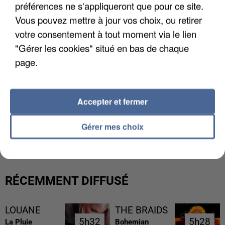
préférences ne s'appliqueront que pour ce site.
Vous pouvez mettre à jour vos choix, ou retirer
votre consentement à tout moment via le lien
"Gérer les cookies" situé en bas de chaque
page.
Accepter et fermer
L’UN DES FONDATEURS SUPPOSÉS DE LA DZ
Gérer mes choix
MAFIA INTERPELLÉ EN ALGÉRIE
RÉCEMMENT DIFFUSÉ
LOUANE
THE BRAIDS
5h32
5h32
5h28
5h28
La Pluie
Bohemian