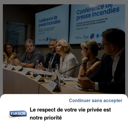
Continuer sans accepter
INCENDIES : L’ÎLE-DE-FRANCE LANCE UN ÉLAN
DE SOLIDARITÉ AVEC LES...
Le respect de votre vie privée est
notre priorité