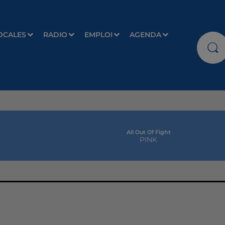
OCALES
RADIO
EMPLOI
AGENDA
All Out Of Fight
PINK