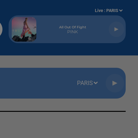
Live :
PARIS
All Out Of Fight
PINK
PARIS