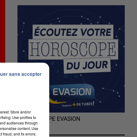
uer sans accepter
erest: Store and/or
tising; Use profiles to
L'HOROSCOPE EVASION
tand audiences through
personalise content; Use
 fraud, and fix errors;