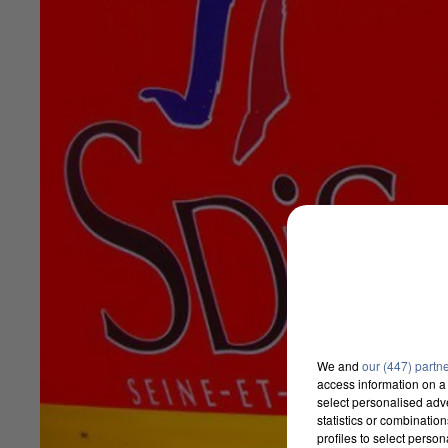
We and
our (447) partn
access information on a 
select personalised ad
statistics or combinatio
profiles to select person