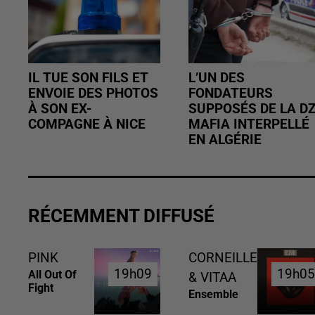
IL TUE SON FILS ET
L’UN DES
ENVOIE DES PHOTOS
FONDATEURS
À SON EX-
SUPPOSÉS DE LA D
COMPAGNE À NICE
MAFIA INTERPELLÉ
EN ALGÉRIE
RÉCEMMENT DIFFUSÉ
PINK
CORNEILLE
19h09
19h09
19h0
19h0
All Out Of
& VITAA
Fight
Ensemble