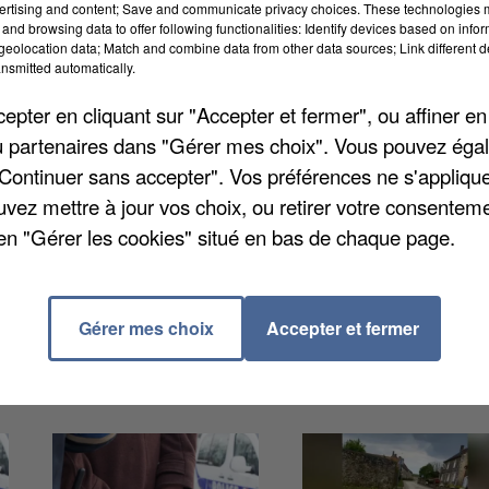
ertising and content; Save and communicate privacy choices. These technologies
and browsing data to offer following functionalities: Identify devices based on infor
eolocation data; Match and combine data from other data sources; Link different de
nsmitted automatically.
pter en cliquant sur "Accepter et fermer", ou affiner en
De vendredi à dimanche, ils étaient 400 à être
/ou partenaires dans "Gérer mes choix". Vous pouvez éga
llet, mais aussi de la finale de la coupe du monde de
"Continuer sans accepter". Vos préférences ne s'appliqu
terventions contre 342 depuis le début de l'année,
uvez mettre à jour vos choix, ou retirer votre consenteme
et gendarmes étaient également à pied d'œuvre sur le
en "Gérer les cookies" situé en bas de chaque page.
e à vue pendant mais aussi en marge des évènements 
Gérer mes choix
Accepter et fermer