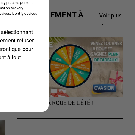
 may process personal
mation actively
ACTUELLEMENT À
vices; Identify devices
Voir plus
GAGNER
 sélectionnant
lement refuser
eront que pour
nt à tout
de
TOURNEZ LA ROUE DE L'ÉTÉ !