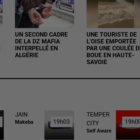
UN SECOND CADRE
UNE TOURISTE DE
DE LA DZ MAFIA
L’OISE EMPORTÉE
Z
INTERPELLÉ EN
PAR UNE COULÉE D
ALGÉRIE
BOUE EN HAUTE-
SAVOIE
JAIN
TEMPER
5
5
19h03
19h03
19h0
19h0
Makeba
CITY
Self Aware