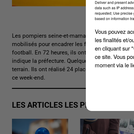
Deliver and present adv
data such as IP address 
requested; Use precise g
based on information tra
Vous pouvez acce
Les pompiers seine-et-marnais n'ont pas chômé. 
les finalités et
mobilisés pour encadrer les festivités du 14 jui
en cliquant sur 
football. En 72 heures, ils ont procédé à 475 in
ce site. Vous po
indique la préfecture. Quelque 3.000 policiers 
moment via le li
terrain. Ils ont réalisé 24 placements en gard
ce week-end.
LES ARTICLES LES PLUS VUS