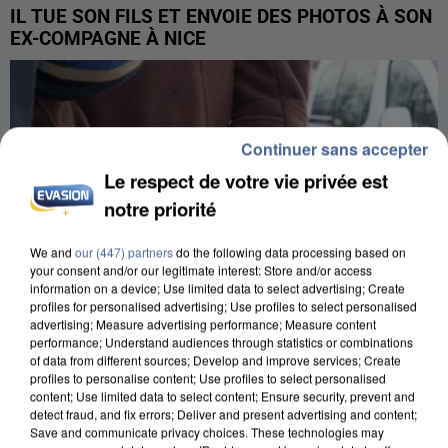
IL TUE SON FILS ET ENVOIE DES PHOTOS À SON
EX-COMPAGNE À NICE
Continuer sans accepter
Le respect de votre vie privée est
notre priorité
We and
our (447) partners
do the following data processing based on
your consent and/or our legitimate interest: Store and/or access
information on a device; Use limited data to select advertising; Create
profiles for personalised advertising; Use profiles to select personalised
advertising; Measure advertising performance; Measure content
performance; Understand audiences through statistics or combinations
of data from different sources; Develop and improve services; Create
profiles to personalise content; Use profiles to select personalised
content; Use limited data to select content; Ensure security, prevent and
L’UN DES FONDATEURS SUPPOSÉS DE LA DZ
detect fraud, and fix errors; Deliver and present advertising and content;
MAFIA INTERPELLÉ EN ALGÉRIE
Save and communicate privacy choices. These technologies may