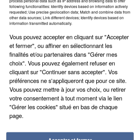
process personal data such as IP address and browsing data to offer
following functionalities: Identify devices based on information actively
requested; Use precise geolocation data; Match and combine data from
other data sources; Link different devices; Identify devices based on
information transmitted automatically.
Vous pouvez accepter en cliquant sur "Accepter
et fermer", ou affiner en sélectionnant les
finalités et/ou partenaires dans "Gérer mes
choix". Vous pouvez également refuser en
cliquant sur "Continuer sans accepter". Vos
préférences ne s'appliqueront que pour ce site.
Vous pouvez mettre à jour vos choix, ou retirer
votre consentement à tout moment via le lien
"Gérer les cookies" situé en bas de chaque
UN SECOND CADRE DE LA DZ MAFIA
INTERPELLÉ EN ALGÉRIE
page.
Accepter et fermer