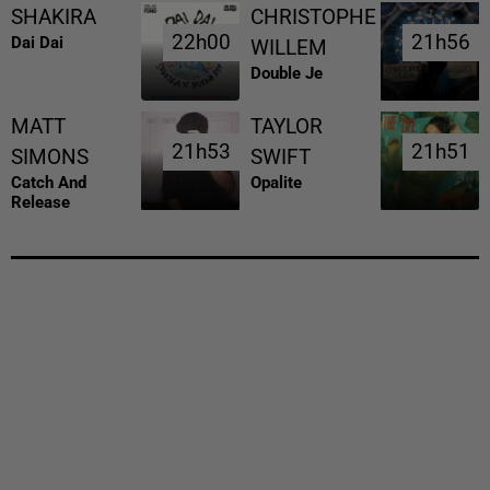
SHAKIRA
CHRISTOPHE
22h00
22h00
21h56
21h56
Dai Dai
WILLEM
Double Je
MATT
TAYLOR
21h53
21h53
21h51
21h51
SIMONS
SWIFT
Catch And
Opalite
Release