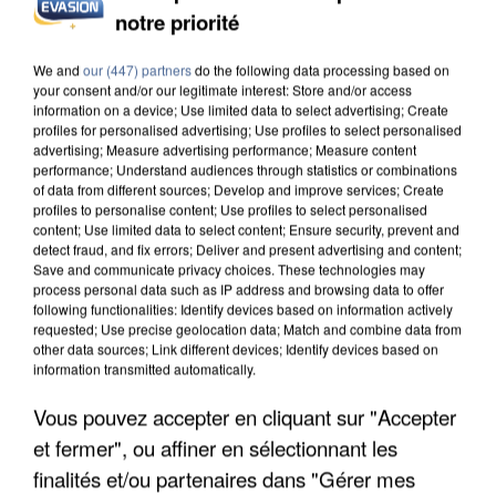
INCENDIES : L’ÎLE-DE-FRANCE LANCE UN ÉLAN
notre priorité
DE SOLIDARITÉ AVEC LES...
We and
our (447) partners
do the following data processing based on
your consent and/or our legitimate interest: Store and/or access
information on a device; Use limited data to select advertising; Create
profiles for personalised advertising; Use profiles to select personalised
advertising; Measure advertising performance; Measure content
performance; Understand audiences through statistics or combinations
of data from different sources; Develop and improve services; Create
profiles to personalise content; Use profiles to select personalised
content; Use limited data to select content; Ensure security, prevent and
detect fraud, and fix errors; Deliver and present advertising and content;
Save and communicate privacy choices. These technologies may
process personal data such as IP address and browsing data to offer
following functionalities: Identify devices based on information actively
requested; Use precise geolocation data; Match and combine data from
other data sources; Link different devices; Identify devices based on
information transmitted automatically.
Vous pouvez accepter en cliquant sur "Accepter
APRÈS TOUTES CES CANICULES, LES REFUGES
et fermer", ou affiner en sélectionnant les
DE FAUNE SAUVAGE SONT...
finalités et/ou partenaires dans "Gérer mes