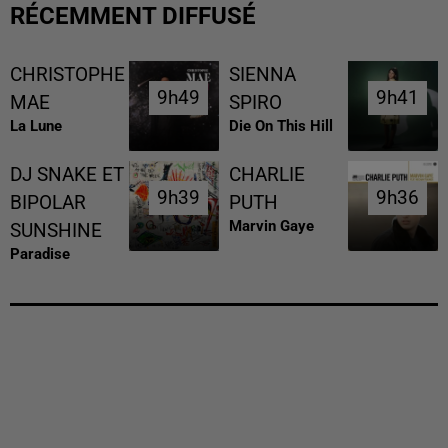
RÉCEMMENT DIFFUSÉ
CHRISTOPHE
SIENNA
9h49
9h49
9h41
9h41
MAE
SPIRO
La Lune
Die On This Hill
DJ SNAKE ET
CHARLIE
9h39
9h39
9h36
9h36
BIPOLAR
PUTH
Marvin Gaye
SUNSHINE
Paradise