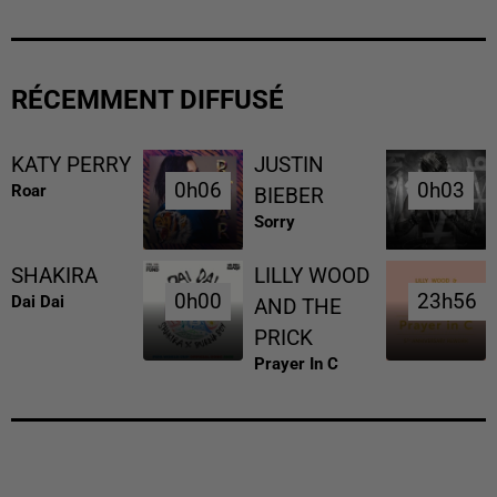
RÉCEMMENT DIFFUSÉ
KATY PERRY
JUSTIN
0h06
0h06
0h03
0h03
Roar
BIEBER
Sorry
SHAKIRA
LILLY WOOD
0h00
0h00
23h56
23h56
Dai Dai
AND THE
PRICK
Prayer In C