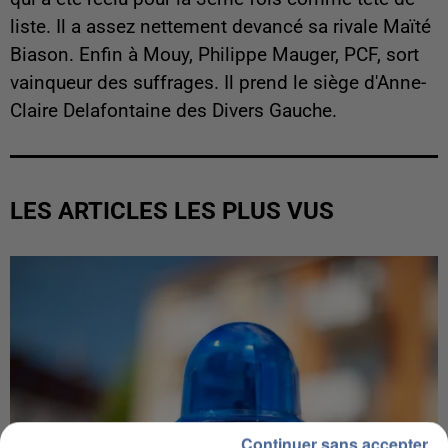
liste. Il a assez nettement devancé sa rivale Maïté
Biason. Enfin à Mouy, Philippe Mauger, PCF, sort
vainqueur des suffrages. Il prend le siège d'Anne-
Claire Delafontaine des Divers Gauche.
LES ARTICLES LES PLUS VUS
Continuer sans accepter