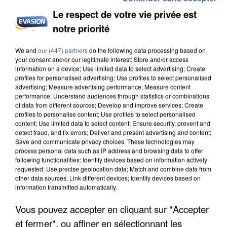
Le respect de votre vie privée est
notre priorité
We and
our (447) partners
do the following data processing based on
your consent and/or our legitimate interest: Store and/or access
information on a device; Use limited data to select advertising; Create
IL TUE SON FILS ET ENVOIE DES PHOTOS À SON
profiles for personalised advertising; Use profiles to select personalised
EX-COMPAGNE À NICE
advertising; Measure advertising performance; Measure content
performance; Understand audiences through statistics or combinations
of data from different sources; Develop and improve services; Create
profiles to personalise content; Use profiles to select personalised
content; Use limited data to select content; Ensure security, prevent and
detect fraud, and fix errors; Deliver and present advertising and content;
Save and communicate privacy choices. These technologies may
process personal data such as IP address and browsing data to offer
following functionalities: Identify devices based on information actively
requested; Use precise geolocation data; Match and combine data from
other data sources; Link different devices; Identify devices based on
information transmitted automatically.
Vous pouvez accepter en cliquant sur "Accepter
et fermer", ou affiner en sélectionnant les