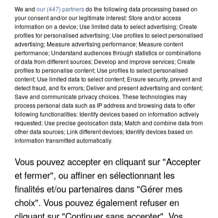
We and
our (447) partners
do the following data processing based on
your consent and/or our legitimate interest: Store and/or access
information on a device; Use limited data to select advertising; Create
profiles for personalised advertising; Use profiles to select personalised
advertising; Measure advertising performance; Measure content
performance; Understand audiences through statistics or combinations
of data from different sources; Develop and improve services; Create
profiles to personalise content; Use profiles to select personalised
content; Use limited data to select content; Ensure security, prevent and
detect fraud, and fix errors; Deliver and present advertising and content;
Save and communicate privacy choices. These technologies may
process personal data such as IP address and browsing data to offer
following functionalities: Identify devices based on information actively
requested; Use precise geolocation data; Match and combine data from
other data sources; Link different devices; Identify devices based on
information transmitted automatically.
APRÈS TOUTES CES CANICULES, LES REFUGES
Vous pouvez accepter en cliquant sur "Accepter
DE FAUNE SAUVAGE SONT...
et fermer", ou affiner en sélectionnant les
finalités et/ou partenaires dans "Gérer mes
choix". Vous pouvez également refuser en
cliquant sur "Continuer sans accepter". Vos