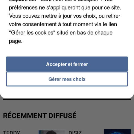
préférences ne s'appliqueront que pour ce site.
Vous pouvez mettre à jour vos choix, ou retirer
votre consentement à tout moment via le lien
"Gérer les cookies" situé en bas de chaque
page.
Accepter et fermer
L’UN DES FONDATEURS SUPPOSÉS DE LA DZ
Gérer mes choix
MAFIA INTERPELLÉ EN ALGÉRIE
RÉCEMMENT DIFFUSÉ
TEDDY
DISIZ