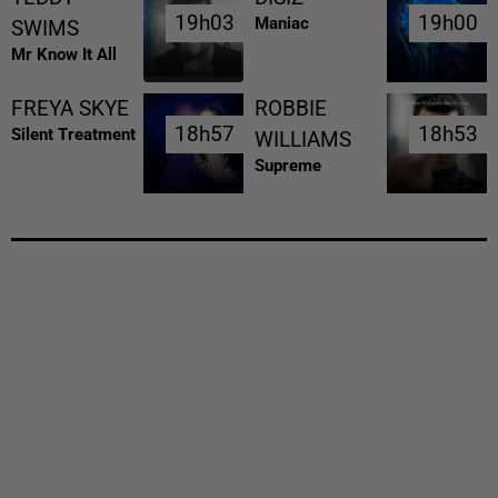
19h03
19h03
19h00
19h00
Maniac
SWIMS
Mr Know It All
FREYA SKYE
ROBBIE
18h57
18h57
18h53
18h53
Silent Treatment
WILLIAMS
Supreme