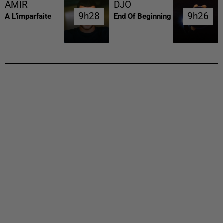
AMIR
DJO
9h28
9h28
9h26
9h26
A L'imparfaite
End Of Beginning