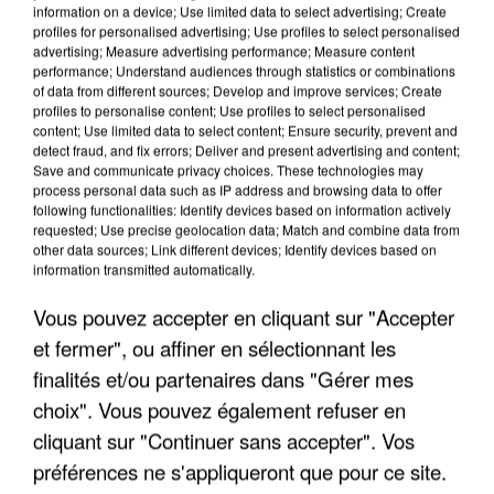
information on a device; Use limited data to select advertising; Create
profiles for personalised advertising; Use profiles to select personalised
advertising; Measure advertising performance; Measure content
performance; Understand audiences through statistics or combinations
of data from different sources; Develop and improve services; Create
profiles to personalise content; Use profiles to select personalised
content; Use limited data to select content; Ensure security, prevent and
detect fraud, and fix errors; Deliver and present advertising and content;
Save and communicate privacy choices. These technologies may
process personal data such as IP address and browsing data to offer
following functionalities: Identify devices based on information actively
requested; Use precise geolocation data; Match and combine data from
other data sources; Link different devices; Identify devices based on
L’UN DES FONDATEURS SUPPOSÉS DE LA DZ
information transmitted automatically.
MAFIA INTERPELLÉ EN ALGÉRIE
Vous pouvez accepter en cliquant sur "Accepter
et fermer", ou affiner en sélectionnant les
finalités et/ou partenaires dans "Gérer mes
choix". Vous pouvez également refuser en
cliquant sur "Continuer sans accepter". Vos
préférences ne s'appliqueront que pour ce site.