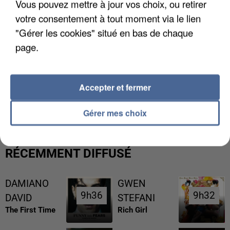
Vous pouvez mettre à jour vos choix, ou retirer
votre consentement à tout moment via le lien
"Gérer les cookies" situé en bas de chaque
page.
Accepter et fermer
UN SECOND CADRE DE LA DZ MAFIA
INTERPELLÉ EN ALGÉRIE
Gérer mes choix
RÉCEMMENT DIFFUSÉ
DAMIANO
GWEN
9h36
9h36
9h32
9h32
DAVID
STEFANI
The First Time
Rich Girl