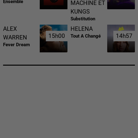
Ensemble
MACHINE ET
KUNGS
Substitution
ALEX
HELENA
15h00
15h00
14h57
14h57
Tout A Changé
WARREN
Fever Dream