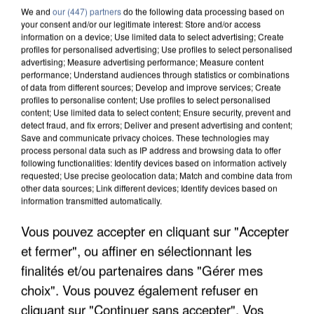
We and
our (447) partners
do the following data processing based on
your consent and/or our legitimate interest: Store and/or access
information on a device; Use limited data to select advertising; Create
profiles for personalised advertising; Use profiles to select personalised
advertising; Measure advertising performance; Measure content
performance; Understand audiences through statistics or combinations
of data from different sources; Develop and improve services; Create
profiles to personalise content; Use profiles to select personalised
content; Use limited data to select content; Ensure security, prevent and
detect fraud, and fix errors; Deliver and present advertising and content;
Save and communicate privacy choices. These technologies may
process personal data such as IP address and browsing data to offer
following functionalities: Identify devices based on information actively
requested; Use precise geolocation data; Match and combine data from
other data sources; Link different devices; Identify devices based on
APRÈS TOUTES CES CANICULES, LES REFUGES
information transmitted automatically.
DE FAUNE SAUVAGE SONT...
Vous pouvez accepter en cliquant sur "Accepter
et fermer", ou affiner en sélectionnant les
finalités et/ou partenaires dans "Gérer mes
choix". Vous pouvez également refuser en
cliquant sur "Continuer sans accepter". Vos