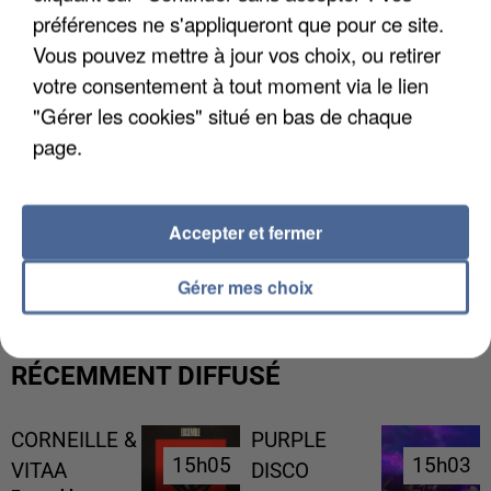
préférences ne s'appliqueront que pour ce site.
Vous pouvez mettre à jour vos choix, ou retirer
votre consentement à tout moment via le lien
"Gérer les cookies" situé en bas de chaque
page.
Accepter et fermer
L’UN DES FONDATEURS SUPPOSÉS DE LA DZ
MAFIA INTERPELLÉ EN ALGÉRIE
Gérer mes choix
RÉCEMMENT DIFFUSÉ
CORNEILLE &
PURPLE
15h05
15h05
15h03
15h03
VITAA
DISCO