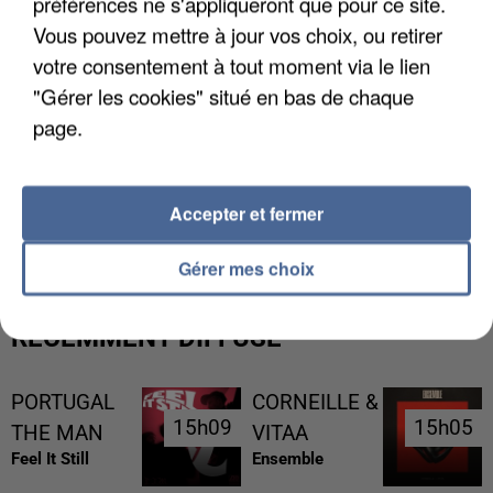
préférences ne s'appliqueront que pour ce site.
Vous pouvez mettre à jour vos choix, ou retirer
votre consentement à tout moment via le lien
"Gérer les cookies" situé en bas de chaque
page.
L’UN DES FONDATEURS SUPPOSÉS DE LA DZ
Accepter et fermer
MAFIA INTERPELLÉ EN ALGÉRIE
Gérer mes choix
RÉCEMMENT DIFFUSÉ
PORTUGAL
CORNEILLE &
15h09
15h09
15h05
15h05
THE MAN
VITAA
Feel It Still
Ensemble