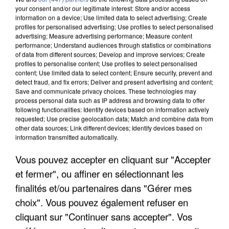
your consent and/or our legitimate interest: Store and/or access
information on a device; Use limited data to select advertising; Create
profiles for personalised advertising; Use profiles to select personalised
advertising; Measure advertising performance; Measure content
performance; Understand audiences through statistics or combinations
of data from different sources; Develop and improve services; Create
profiles to personalise content; Use profiles to select personalised
content; Use limited data to select content; Ensure security, prevent and
detect fraud, and fix errors; Deliver and present advertising and content;
Save and communicate privacy choices. These technologies may
process personal data such as IP address and browsing data to offer
following functionalities: Identify devices based on information actively
requested; Use precise geolocation data; Match and combine data from
APRÈS TOUTES CES CANICULES, LES REFUGES
other data sources; Link different devices; Identify devices based on
DE FAUNE SAUVAGE SONT...
information transmitted automatically.
Vous pouvez accepter en cliquant sur "Accepter
et fermer", ou affiner en sélectionnant les
finalités et/ou partenaires dans "Gérer mes
choix". Vous pouvez également refuser en
cliquant sur "Continuer sans accepter". Vos