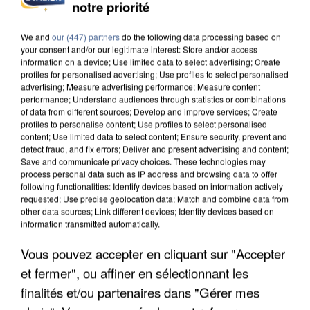
DE SOLIDARITÉ AVEC LES...
notre priorité
We and
our (447) partners
do the following data processing based on
your consent and/or our legitimate interest: Store and/or access
information on a device; Use limited data to select advertising; Create
profiles for personalised advertising; Use profiles to select personalised
advertising; Measure advertising performance; Measure content
performance; Understand audiences through statistics or combinations
of data from different sources; Develop and improve services; Create
profiles to personalise content; Use profiles to select personalised
content; Use limited data to select content; Ensure security, prevent and
detect fraud, and fix errors; Deliver and present advertising and content;
Save and communicate privacy choices. These technologies may
process personal data such as IP address and browsing data to offer
following functionalities: Identify devices based on information actively
requested; Use precise geolocation data; Match and combine data from
other data sources; Link different devices; Identify devices based on
information transmitted automatically.
Vous pouvez accepter en cliquant sur "Accepter
APRÈS TOUTES CES CANICULES, LES REFUGES
DE FAUNE SAUVAGE SONT...
et fermer", ou affiner en sélectionnant les
finalités et/ou partenaires dans "Gérer mes