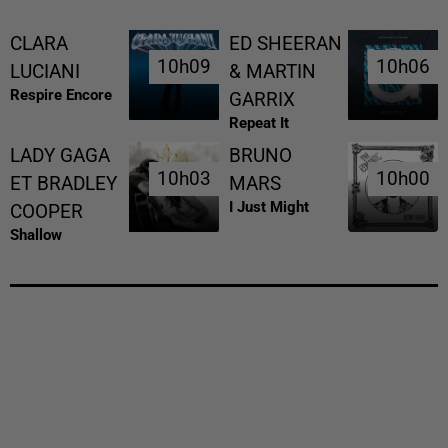
CLARA
ED SHEERAN
10h09
10h09
10h06
10h06
LUCIANI
& MARTIN
Respire Encore
GARRIX
Repeat It
LADY GAGA
BRUNO
10h03
10h03
10h00
10h00
ET BRADLEY
MARS
I Just Might
COOPER
Shallow