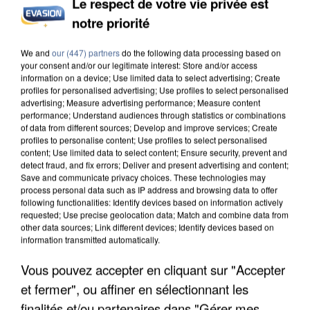
Le respect de votre vie privée est
notre priorité
INCENDIES : L’ÎLE-DE-FRANCE LANCE UN ÉLAN
DE SOLIDARITÉ AVEC LES...
We and
our (447) partners
do the following data processing based on
your consent and/or our legitimate interest: Store and/or access
information on a device; Use limited data to select advertising; Create
profiles for personalised advertising; Use profiles to select personalised
advertising; Measure advertising performance; Measure content
performance; Understand audiences through statistics or combinations
of data from different sources; Develop and improve services; Create
profiles to personalise content; Use profiles to select personalised
content; Use limited data to select content; Ensure security, prevent and
detect fraud, and fix errors; Deliver and present advertising and content;
Save and communicate privacy choices. These technologies may
process personal data such as IP address and browsing data to offer
following functionalities: Identify devices based on information actively
requested; Use precise geolocation data; Match and combine data from
other data sources; Link different devices; Identify devices based on
information transmitted automatically.
Vous pouvez accepter en cliquant sur "Accepter
et fermer", ou affiner en sélectionnant les
APRÈS TOUTES CES CANICULES, LES REFUGES
finalités et/ou partenaires dans "Gérer mes