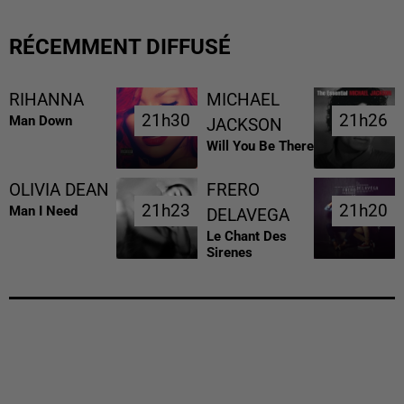
RÉCEMMENT DIFFUSÉ
RIHANNA
MICHAEL
21h30
21h30
21h26
21h26
Man Down
JACKSON
Will You Be There
OLIVIA DEAN
FRERO
21h23
21h23
21h20
21h20
Man I Need
DELAVEGA
Le Chant Des
Sirenes